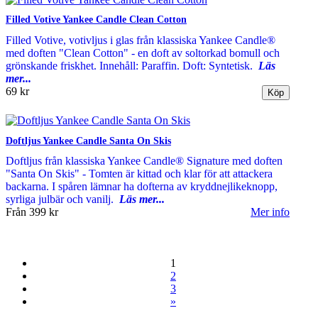
Filled Votive Yankee Candle Clean Cotton
Filled Votive, votivljus i glas från klassiska Yankee Candle®
med doften "Clean Cotton" - en doft av soltorkad bomull och
grönskande friskhet. Innehåll: Paraffin. Doft: Syntetisk.
Läs
mer...
69 kr
Doftljus Yankee Candle Santa On Skis
Doftljus från klassiska Yankee Candle® Signature med doften
"Santa On Skis" - Tomten är kittad och klar för att attackera
backarna. I spåren lämnar ha dofterna av kryddnejlikeknopp,
syrliga julbär och vanilj.
Läs mer...
Från
399 kr
Mer info
1
2
3
»