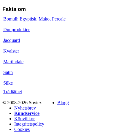
Fakta om
Bomull: Egyptisk, Mako, Percale
Dunprodukter
Jacquard
Kvalster
Martindale
Satin
Silke
Trådtäthet
© 2008-2026 Sovtex
Blogg
Nyhetsbrev
Kundservice
Köpvillkor
Integritetspolicy
Cookies