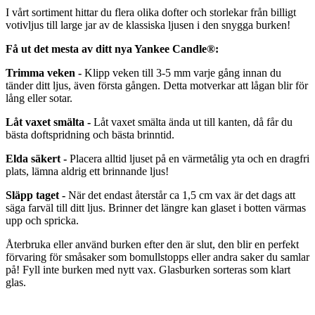
I vårt sortiment hittar du flera olika dofter och storlekar från billigt
votivljus till large jar av de klassiska ljusen i den snygga burken!
Få ut det mesta av ditt nya Yankee Candle®:
Trimma veken -
Klipp veken till 3-5 mm varje gång innan du
tänder ditt ljus, även första gången. Detta motverkar att lågan blir för
lång eller sotar.
Låt vaxet smälta -
Låt vaxet smälta ända ut till kanten, då får du
bästa doftspridning och bästa brinntid.
Elda säkert -
Placera alltid ljuset på en värmetålig yta och en dragfri
plats, lämna aldrig ett brinnande ljus!
Släpp taget -
När det endast återstår ca 1,5 cm vax är det dags att
säga farväl till ditt ljus. Brinner det längre kan glaset i botten värmas
upp och spricka.
Återbruka eller använd burken efter den är slut, den blir en perfekt
förvaring för småsaker som bomullstopps eller andra saker du samlar
på! Fyll inte burken med nytt vax. Glasburken sorteras som klart
glas.
Bildofter
Doftljus
Doftpinnar