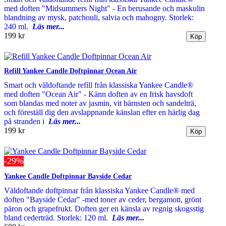
med doften "Midsummers Night" - En berusande och maskulin
blandning av mysk, patchouli, salvia och mahogny. Storlek:
240 ml.
Läs mer...
199 kr
Refill Yankee Candle Doftpinnar Ocean Air
Smart och väldoftande refill från klassiska Yankee Candle®
med doften "Ocean Air" - Känn doften av en frisk havsdoft
som blandas med noter av jasmin, vit bärnsten och sandelträ,
och föreställ dig den avslappnande känslan efter en härlig dag
på stranden i
Läs mer...
199 kr
-29%
Yankee Candle Doftpinnar Bayside Cedar
Väldoftande doftpinnar från klassiska Yankee Candle® med
doften "Bayside Cedar" -med toner av ceder, bergamott, grönt
päron och grapefrukt. Doften ger en känsla av regnig skogsstig
bland cederträd. Storlek: 120 ml.
Läs mer...