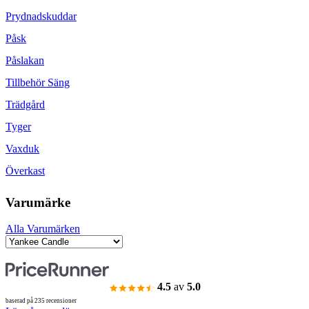
Prydnadskuddar
Påsk
Påslakan
Tillbehör Säng
Trädgård
Tyger
Vaxduk
Överkast
Varumärke
Alla Varumärken
4.5
av
5.0
baserad på 235 recensioner