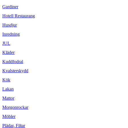
Gardiner
Hotell Restaurang
Husdjur
Inredning
JUL
Kläder
Kuddfodral
Kvalsterskydd
Kök
Lakan
Mattor
Morgonrockar
Möbler
Plädar, Filtar