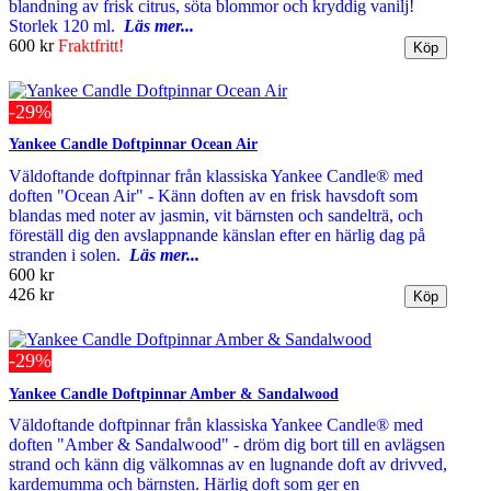
blandning av frisk citrus, söta blommor och kryddig vanilj!
Storlek 120 ml.
Läs mer...
600 kr
Fraktfritt!
-29%
Yankee Candle Doftpinnar Ocean Air
Väldoftande doftpinnar från klassiska Yankee Candle® med
doften "Ocean Air" - Känn doften av en frisk havsdoft som
blandas med noter av jasmin, vit bärnsten och sandelträ, och
föreställ dig den avslappnande känslan efter en härlig dag på
stranden i solen.
Läs mer...
600 kr
426 kr
-29%
Yankee Candle Doftpinnar Amber & Sandalwood
Väldoftande doftpinnar från klassiska Yankee Candle® med
doften "Amber & Sandalwood" - dröm dig bort till en avlägsen
strand och känn dig välkomnas av en lugnande doft av drivved,
kardemumma och bärnsten. Härlig doft som ger en