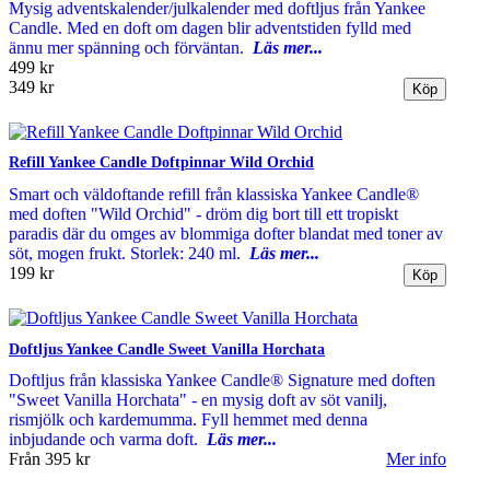
Mysig adventskalender/julkalender med doftljus från Yankee
Candle. Med en doft om dagen blir adventstiden fylld med
ännu mer spänning och förväntan.
Läs mer...
499 kr
349 kr
Refill Yankee Candle Doftpinnar Wild Orchid
Smart och väldoftande refill från klassiska Yankee Candle®
med doften "Wild Orchid" - dröm dig bort till ett tropiskt
paradis där du omges av blommiga dofter blandat med toner av
söt, mogen frukt. Storlek: 240 ml.
Läs mer...
199 kr
Doftljus Yankee Candle Sweet Vanilla Horchata
Doftljus från klassiska Yankee Candle® Signature med doften
"Sweet Vanilla Horchata" - en mysig doft av söt vanilj,
rismjölk och kardemumma. Fyll hemmet med denna
inbjudande och varma doft.
Läs mer...
Från
395 kr
Mer info