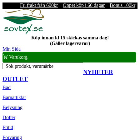
Fri frakt från 600kr
Öppet köp i 60 dagar
Bonus 100kr
Köp innan kl 15 skickas samma dag!
(Gäller lagervaror)
Min Sida
Varukorg
Sök produkt, varumärke
NYHETER
OUTLET
Bad
Barnartiklar
Belysning
Dofter
Fritid
Förvaring