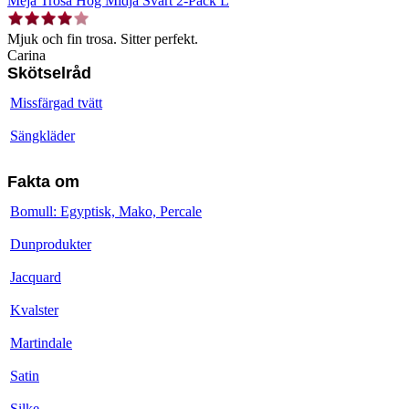
Meja Trosa Hög Midja Svart 2-Pack L
Mjuk och fin trosa. Sitter perfekt.
Carina
Skötselråd
Missfärgad tvätt
Sängkläder
Fakta om
Bomull: Egyptisk, Mako, Percale
Dunprodukter
Jacquard
Kvalster
Martindale
Satin
Silke