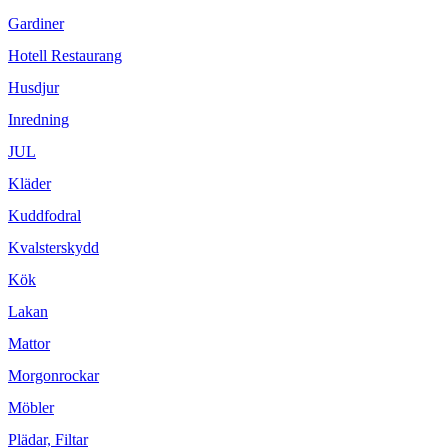
Gardiner
Hotell Restaurang
Husdjur
Inredning
JUL
Kläder
Kuddfodral
Kvalsterskydd
Kök
Lakan
Mattor
Morgonrockar
Möbler
Plädar, Filtar