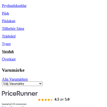
Prydnadskuddar
Påsk
Påslakan
Tillbehör Säng
Trädgård
Tyger
Vaxduk
Överkast
Varumärke
Alla Varumärken
4.5
av
5.0
baserad på 235 recensioner