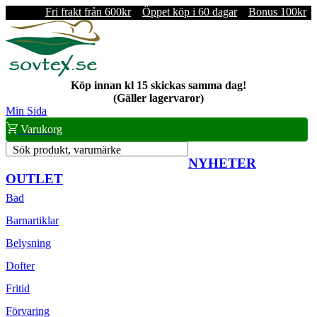
Fri frakt från 600kr
Öppet köp i 60 dagar
Bonus 100kr
Köp innan kl 15 skickas samma dag!
(Gäller lagervaror)
Min Sida
Varukorg
Sök produkt, varumärke
NYHETER
OUTLET
Bad
Barnartiklar
Belysning
Dofter
Fritid
Förvaring