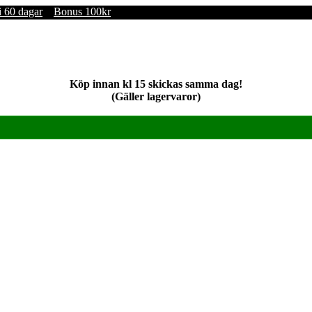
i 60 dagar
Bonus 100kr
Köp innan kl 15 skickas samma dag!
(Gäller lagervaror)