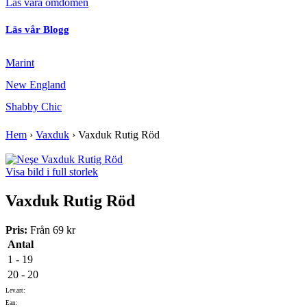
Läs våra omdömen
Läs vår Blogg
Marint
New England
Shabby Chic
Hem
›
Vaxduk
›
Vaxduk Rutig Röd
Visa bild i full storlek
Vaxduk Rutig Röd
Pris:
Från
69 kr
Antal
1 - 19
20 - 20
Lev.art:
Ean: