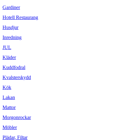
Gardiner
Hotell Restaurang
Husdjur
Inredning
JUL
Kläder
Kuddfodral
Kvalsterskydd
Kök
Lakan
Mattor
Morgonrockar
Möbler
Plädar, Filtar