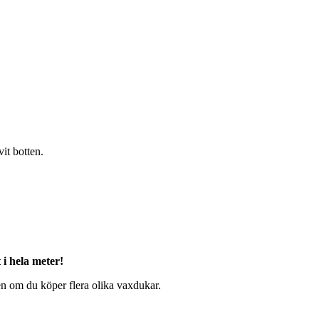
it botten.
i hela meter!
en om du köper flera olika vaxdukar.