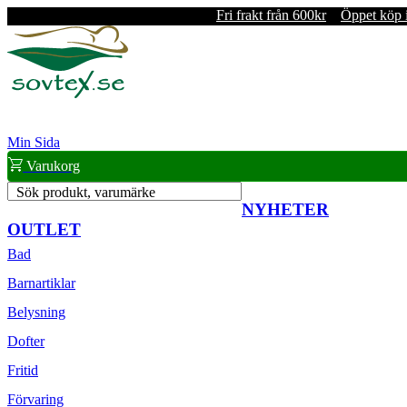
Fri frakt från 600kr
Öppet köp 
Min Sida
Varukorg
Sök produkt, varumärke
NYHETER
OUTLET
Bad
Barnartiklar
Belysning
Dofter
Fritid
Förvaring