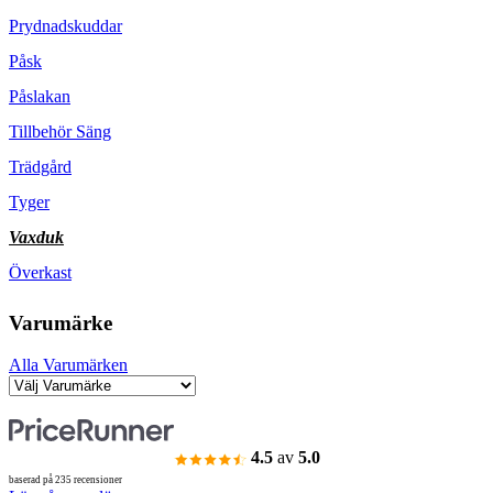
Prydnadskuddar
Påsk
Påslakan
Tillbehör Säng
Trädgård
Tyger
Vaxduk
Överkast
Varumärke
Alla Varumärken
4.5
av
5.0
baserad på 235 recensioner