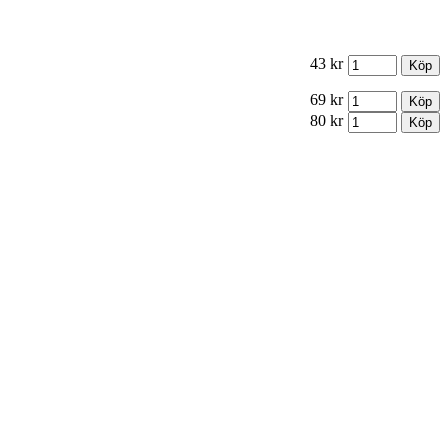
43 kr
69 kr
80 kr