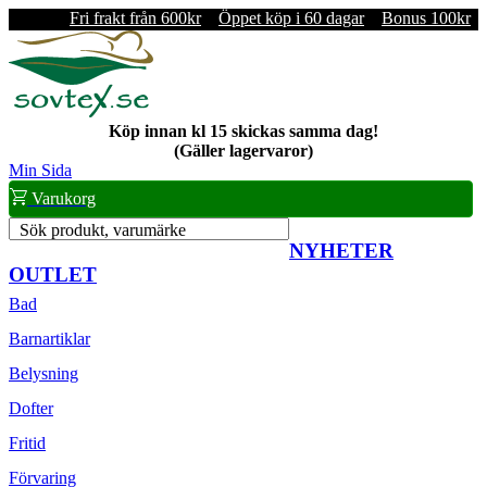
Fri frakt från 600kr
Öppet köp i 60 dagar
Bonus 100kr
Köp innan kl 15 skickas samma dag!
(Gäller lagervaror)
Min Sida
Varukorg
Sök produkt, varumärke
NYHETER
OUTLET
Bad
Barnartiklar
Belysning
Dofter
Fritid
Förvaring