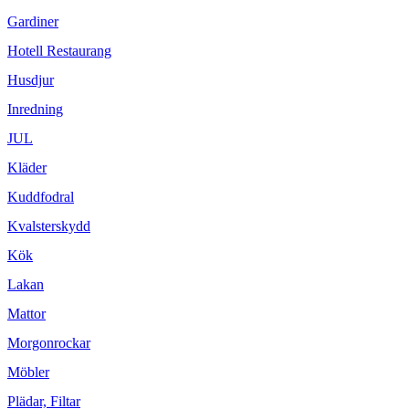
Gardiner
Hotell Restaurang
Husdjur
Inredning
JUL
Kläder
Kuddfodral
Kvalsterskydd
Kök
Lakan
Mattor
Morgonrockar
Möbler
Plädar, Filtar