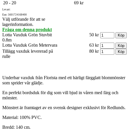
20 - 20
69 kr
Lev.art:
Ean: 5601724168400
Välj utförande för att se
lagerinformation.
Fråga om denna produkt
Lotta Vaxduk Grön Stuvbit
50 kr
0.8m
Lotta Vaxduk Grön Metervara
63 kr
Tillägg vaxduk levererad på
80 kr
rulle
Underbar vaxduk från Florista med ett härligt färgglatt blommönster
som sprider vår glädje.
En perfekt bordsduk för dig som vill bjud in våren med färg och
mönster.
Mönstret är framtaget av en svensk designer exklusivt för Redlunds.
Material: 100% PVC.
Bredd: 140 cm.