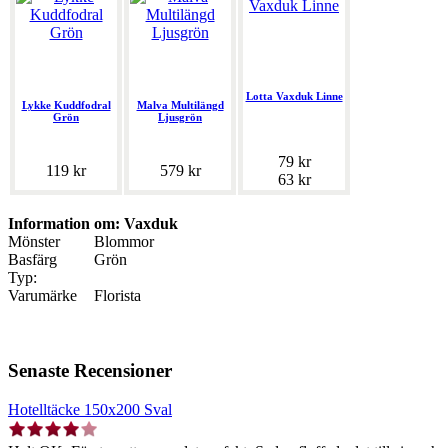
Lotta Vaxduk Linne
Lykke Kuddfodral
Malva Multilängd
Grön
Ljusgrön
79 kr
119 kr
579 kr
63 kr
Information om: Vaxduk
Mönster
Blommor
Basfärg
Grön
Typ:
Varumärke
Florista
Senaste Recensioner
Hotelltäcke 150x200 Sval