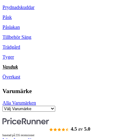
Prydnadskuddar
Påsk
Påslakan
Tillbehör Säng
Trädgård
Tyger
Vaxduk
Överkast
Varumärke
Alla Varumärken
4.5
av
5.0
baserad på 235 recensioner