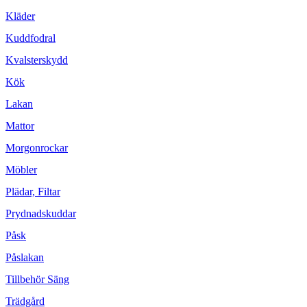
Kläder
Kuddfodral
Kvalsterskydd
Kök
Lakan
Mattor
Morgonrockar
Möbler
Plädar, Filtar
Prydnadskuddar
Påsk
Påslakan
Tillbehör Säng
Trädgård