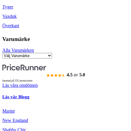
Tyger
Vaxduk
Överkast
Varumärke
Alla Varumärken
4.5
av
5.0
baserad på 235 recensioner
Läs våra omdömen
Läs vår Blogg
Marint
New England
Shabby Chic