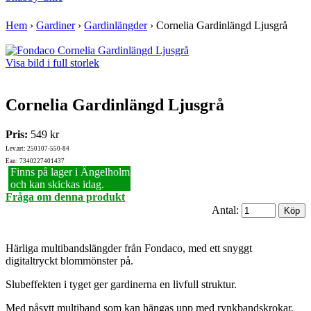
Hem
›
Gardiner
›
Gardinlängder
›
Cornelia Gardinlängd Ljusgrå
Visa bild i full storlek
Cornelia Gardinlängd Ljusgrå
Pris:
549 kr
Lev.art: 250107-550-84
Ean: 7340227401437
Finns på lager i Ängelholm
och kan skickas idag.
Fråga om denna produkt
Antal:
Härliga multibandslängder från Fondaco, med ett snyggt
digitaltryckt blommönster på.
Slubeffekten i tyget ger gardinerna en livfull struktur.
Med påsytt multiband som kan hängas upp med rynkbandskrokar,