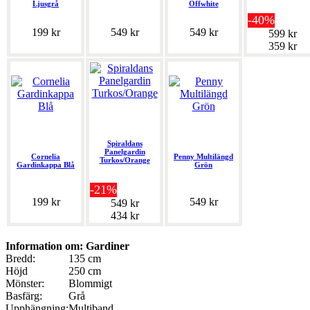
Ljusgrå
Offwhite
-40%
199 kr
549 kr
549 kr
599 kr
359 kr
Spiraldans
Panelgardin
Cornelia
Penny Multilängd
Turkos/Orange
Gardinkappa Blå
Grön
-21%
199 kr
549 kr
549 kr
434 kr
Information om: Gardiner
Bredd:
135 cm
Höjd
250 cm
Mönster:
Blommigt
Basfärg:
Grå
Upphängning:
Multiband