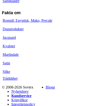
Sängkläder
Fakta om
Bomull: Egyptisk, Mako, Percale
Dunprodukter
Jacquard
Kvalster
Martindale
Satin
Silke
Trådtäthet
© 2008-2026 Sovtex
Blogg
Nyhetsbrev
Kundservice
Köpvillkor
Integritetspolicy