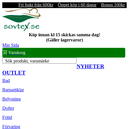
Fri frakt från 600kr
Öppet köp i 60 dagar
Bonus 100kr
Köp innan kl 15 skickas samma dag!
(Gäller lagervaror)
Min Sida
Varukorg
Sök produkt, varumärke
NYHETER
OUTLET
Bad
Barnartiklar
Belysning
Dofter
Fritid
Förvaring