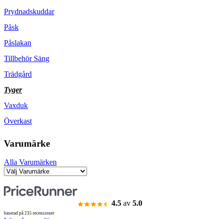
Prydnadskuddar
Påsk
Påslakan
Tillbehör Säng
Trädgård
Tyger
Vaxduk
Överkast
Varumärke
Alla Varumärken
4.5
av
5.0
baserad på 235 recensioner