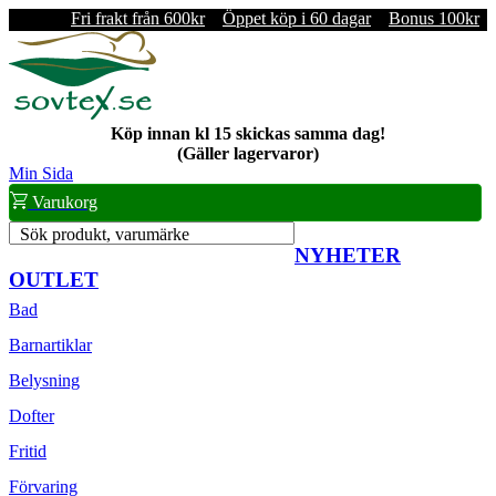
Fri frakt från 600kr
Öppet köp i 60 dagar
Bonus 100kr
Köp innan kl 15 skickas samma dag!
(Gäller lagervaror)
Min Sida
Varukorg
Sök produkt, varumärke
NYHETER
OUTLET
Bad
Barnartiklar
Belysning
Dofter
Fritid
Förvaring