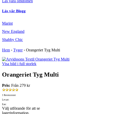
Läs våra omdömen
Läs vår Blogg
Marint
New England
Shabby Chic
Hem
›
Tyger
›
Orangeriet Tyg Multi
Visa bild i full storlek
Orangeriet Tyg Multi
Pris:
Från
279 kr
1 Recensioner
Lev.art:
Ean:
Välj utförande för att se
lagerinformation.