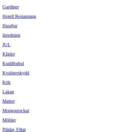
Gardiner
Hotell Restaurang
Husdjur
Inredning
JUL
Kläder
Kuddfodral
Kvalsterskydd
Kök
Lakan
Mattor
Morgonrockar
Möbler
Plädar, Filtar