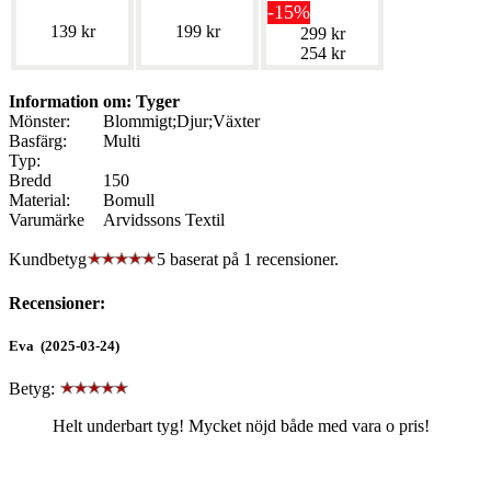
-15%
139 kr
199 kr
299 kr
254 kr
Information om: Tyger
Mönster:
Blommigt;Djur;Växter
Basfärg:
Multi
Typ:
Bredd
150
Material:
Bomull
Varumärke
Arvidssons Textil
Kundbetyg
5 baserat på
1
recensioner.
Recensioner:
Eva (2025-03-24)
Betyg:
Helt underbart tyg! Mycket nöjd både med vara o pris!