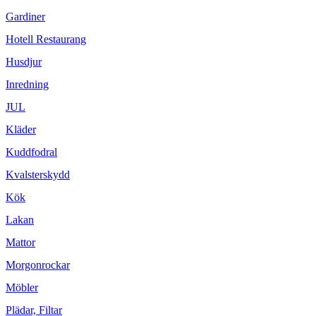
Gardiner
Hotell Restaurang
Husdjur
Inredning
JUL
Kläder
Kuddfodral
Kvalsterskydd
Kök
Lakan
Mattor
Morgonrockar
Möbler
Plädar, Filtar