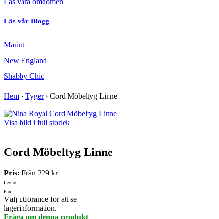
Läs våra omdömen
Läs vår Blogg
Marint
New England
Shabby Chic
Hem
›
Tyger
›
Cord Möbeltyg Linne
Visa bild i full storlek
Cord Möbeltyg Linne
Pris:
Från
229 kr
Lev.art:
Ean:
Välj utförande för att se
lagerinformation.
Fråga om denna produkt