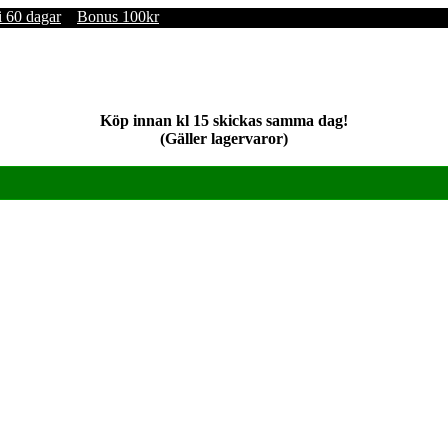
i 60 dagar
Bonus 100kr
Köp innan kl 15 skickas samma dag!
(Gäller lagervaror)