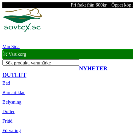
Fri frakt från 600kr
Öppet köp 
Min Sida
Varukorg
Sök produkt, varumärke
NYHETER
OUTLET
Bad
Barnartiklar
Belysning
Dofter
Fritid
Förvaring