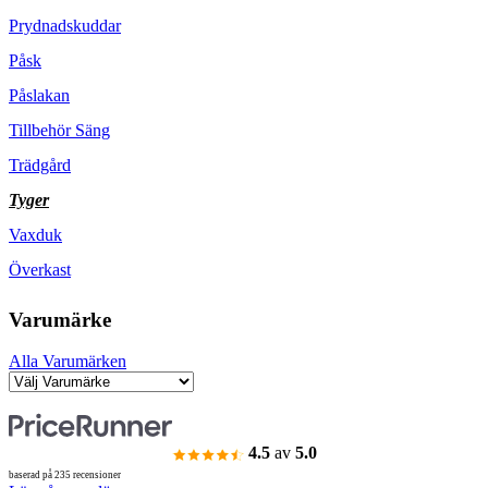
Prydnadskuddar
Påsk
Påslakan
Tillbehör Säng
Trädgård
Tyger
Vaxduk
Överkast
Varumärke
Alla Varumärken
4.5
av
5.0
baserad på 235 recensioner