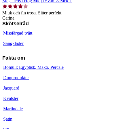
Meja Trosa Hög Midja Svart 2-Pack L
Mjuk och fin trosa. Sitter perfekt.
Carina
Skötselråd
Missfärgad tvätt
Sängkläder
Fakta om
Bomull: Egyptisk, Mako, Percale
Dunprodukter
Jacquard
Kvalster
Martindale
Satin