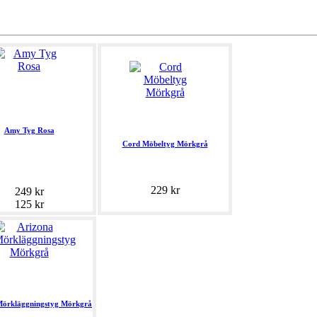
Amy Tyg Rosa
Cord Möbeltyg Mörkgrå
229 kr
249 kr
125 kr
Mörkläggningstyg Mörkgrå