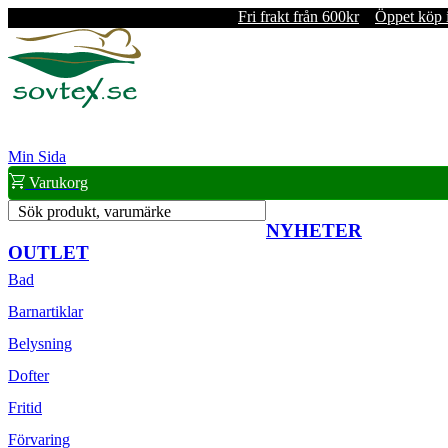
Fri frakt från 600kr
Öppet köp 
Min Sida
Varukorg
Sök produkt, varumärke
NYHETER
OUTLET
Bad
Barnartiklar
Belysning
Dofter
Fritid
Förvaring