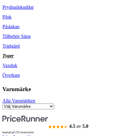
Prydnadskuddar
Påsk
Påslakan
Tillbehör Säng
Trädgård
Tyger
Vaxduk
Överkast
Varumärke
Alla Varumärken
4.5
av
5.0
baserad på 235 recensioner