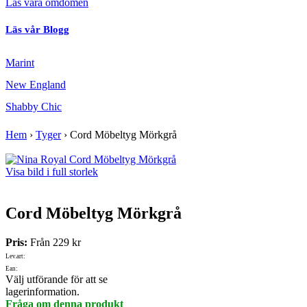
Läs våra omdömen
Läs vår Blogg
Marint
New England
Shabby Chic
Hem
›
Tyger
›
Cord Möbeltyg Mörkgrå
Visa bild i full storlek
Cord Möbeltyg Mörkgrå
Pris:
Från
229 kr
Lev.art:
Ean:
Välj utförande för att se
lagerinformation.
Fråga om denna produkt