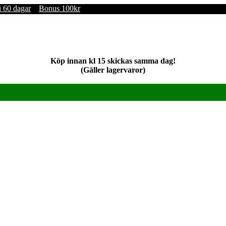
i 60 dagar
Bonus 100kr
Köp innan kl 15 skickas samma dag!
(Gäller lagervaror)