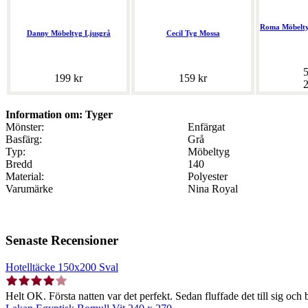
Roma Möbelty
Danny Möbeltyg Ljusgrå
Cecil Tyg Mossa
5
199 kr
159 kr
2
Information om: Tyger
Mönster:
Enfärgat
Basfärg:
Grå
Typ:
Möbeltyg
Bredd
140
Material:
Polyester
Varumärke
Nina Royal
Senaste Recensioner
Hotelltäcke 150x200 Sval
Helt OK. Första natten var det perfekt. Sedan fluffade det till sig och b