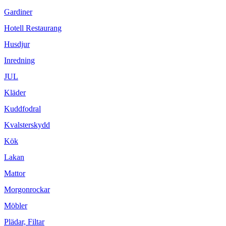
Gardiner
Hotell Restaurang
Husdjur
Inredning
JUL
Kläder
Kuddfodral
Kvalsterskydd
Kök
Lakan
Mattor
Morgonrockar
Möbler
Plädar, Filtar