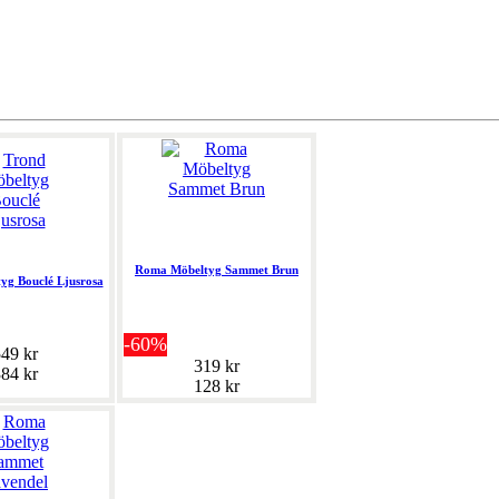
Roma Möbeltyg Sammet Brun
yg Bouclé Ljusrosa
-60%
49 kr
319 kr
84 kr
128 kr