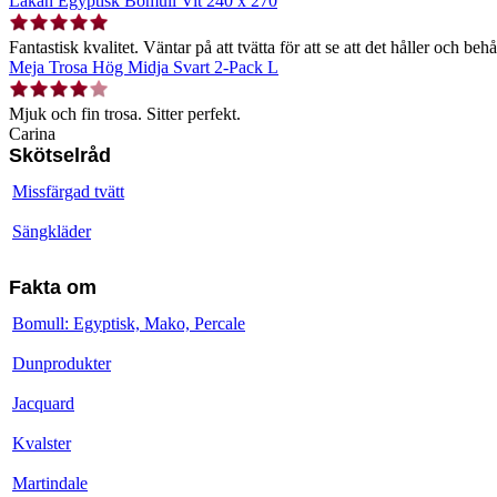
Lakan Egyptisk Bomull Vit 240 x 270
Fantastisk kvalitet. Väntar på att tvätta för att se att det håller och behå
Meja Trosa Hög Midja Svart 2-Pack L
Mjuk och fin trosa. Sitter perfekt.
Carina
Skötselråd
Missfärgad tvätt
Sängkläder
Fakta om
Bomull: Egyptisk, Mako, Percale
Dunprodukter
Jacquard
Kvalster
Martindale