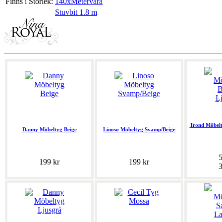
Finns i Storlek:
140xMetervara
Stuvbit 1.8 m
Trond Möbelt
Danny Möbeltyg Beige
Linoso Möbeltyg Svamp/Beige
5
199 kr
199 kr
3