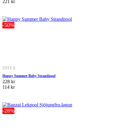
221 kr
-50%
INTEX
Happy Summer Baby Strandpool
228 kr
114 kr
-28%