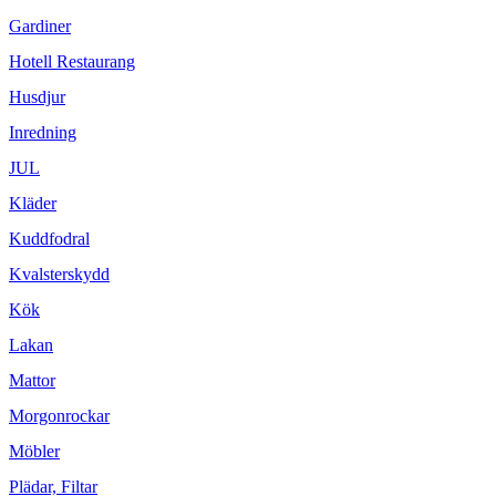
Gardiner
Hotell Restaurang
Husdjur
Inredning
JUL
Kläder
Kuddfodral
Kvalsterskydd
Kök
Lakan
Mattor
Morgonrockar
Möbler
Plädar, Filtar