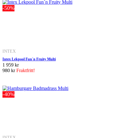
-50%
INTEX
Intex Lekpool Fun´n Fruity Multi
1 959 kr
980 kr
Fraktfritt!
-40%
INTEX