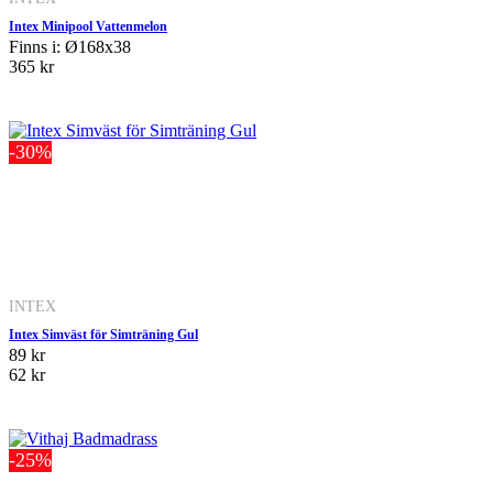
Intex Minipool Vattenmelon
Finns i: Ø168x38
365 kr
-30%
INTEX
Intex Simväst för Simträning Gul
89 kr
62 kr
-25%