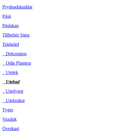
Prydnadskuddar
Påsk
Påslakan
Tillbehör Säng
Trädgård
Dekoration
Odla Plantera
Utelek
Utebad
Utedynor
Utekrukor
Tyger
Vaxduk
Överkast