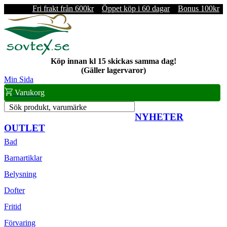
Fri frakt från 600kr
Öppet köp i 60 dagar
Bonus 100kr
Köp innan kl 15 skickas samma dag!
(Gäller lagervaror)
Min Sida
Varukorg
Sök produkt, varumärke
NYHETER
OUTLET
Bad
Barnartiklar
Belysning
Dofter
Fritid
Förvaring