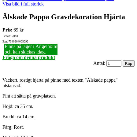
Visa bild i full storlek
Älskade Pappa Gravdekoration Hjärta
Pris:
69 kr
Lev.art: 7018
Ean: 7340204005092
Finns på lager i Ängelholm
och kan skickas idag.
Fråga om denna produkt
Antal:
Vackert, rostigt hjärta på pinne med texten "Älskade pappa"
utstansad.
Fint att sätta på gravplatsen.
Höjd: ca 35 cm.
Bredd: ca 14 cm.
Färg: Rost.