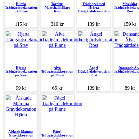
Humla
Tornhus
Trådängel med
Silverklot
Trädgårdsdekoration
Marschallhållare
Hjärta
Trädgårdsdekor
på Pinne
Rost
Trädgårdsdekoration
Rost
115 kr
319 kr
139 kr
159 kr
Hjärta
Älva
Ängel
Dansande Äl
Trädgårdsdekoration
Trädgårdsdekoration
Trädgårdsdekoration
Trädgårdsdekor
på Stav
på Pinne
Rost
99 kr
65 kr
139 kr
89 kr
Älskade Mamma
Fågel
Gravdekoration
Trädgårdsdekoration