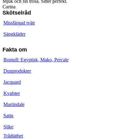
Mjuk och fin trosa. Sitter perfekt.
Carina
Skötselråd
Missfärgad tvätt
Sängkläder
Fakta om
Bomull: Egyptisk, Mako, Percale
Dunprodukter
Jacquard
Kvalster
Martindale
Satin
Silke
Trådtäthet