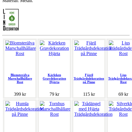
Material: Metall.
Blomsterälva
Kärleken
Fjäril
Ljus
Marschallhållare
Gravdekoration
Trädgårdsdekoration
Trädgårdsdekor
Rost
Hjärta
på Pinne
Rost
399 kr
79 kr
115 kr
69 kr