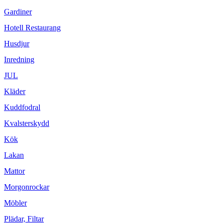
Gardiner
Hotell Restaurang
Husdjur
Inredning
JUL
Kläder
Kuddfodral
Kvalsterskydd
Kök
Lakan
Mattor
Morgonrockar
Möbler
Plädar, Filtar