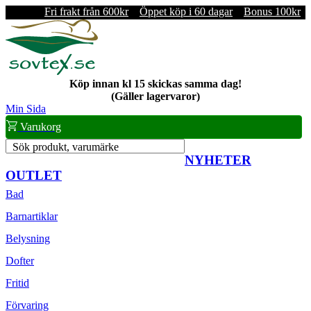
Fri frakt från 600kr
Öppet köp i 60 dagar
Bonus 100kr
Köp innan kl 15 skickas samma dag!
(Gäller lagervaror)
Min Sida
Varukorg
Sök produkt, varumärke
NYHETER
OUTLET
Bad
Barnartiklar
Belysning
Dofter
Fritid
Förvaring