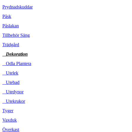
Prydnadskuddar
Påsk
Påslakan
Tillbehör Säng
Trädgård
Dekoration
Odla Plantera
Utelek
Utebad
Utedynor
Utekrukor
Tyger
Vaxduk
Överkast