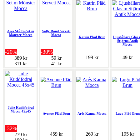
Arés Skål 5-Set m
Sally Rand Servett
Mönster Mocca
Mocca
Katrín Pläd Brun
Ljushållare Glas
Stjärna Antik
Mocca
-20%
-30%
199 kr
49 kr
389 kr
59 kr
311 kr
41 kr
Julie Kuddfodral
Mocca 45x45
Avenue Pläd Brun
Arés Kanna Mocca
Lugo Pläd Brun
-32%
459 kr
269 kr
195 kr
279 kr