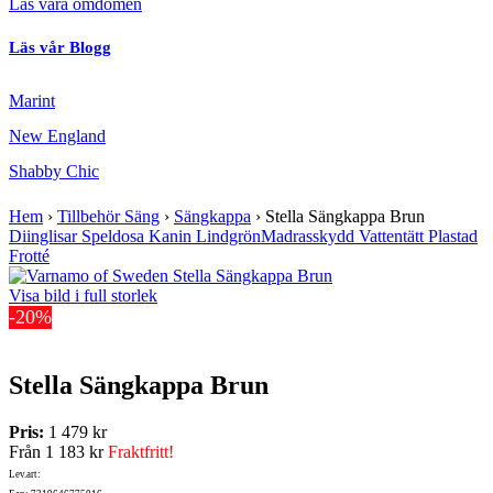
Läs våra omdömen
Läs vår Blogg
Marint
New England
Shabby Chic
Hem
›
Tillbehör Säng
›
Sängkappa
›
Stella Sängkappa Brun
Diinglisar Speldosa Kanin Lindgrön
Madrasskydd Vattentätt Plastad
Frotté
Visa bild i full storlek
-20%
Stella Sängkappa Brun
Pris:
1 479 kr
Från
1 183 kr
Fraktfritt!
Lev.art: