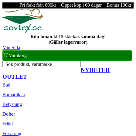
Fri frakt från 600kr
Öppet köp i 60 dagar
Bonus 100kr
Köp innan kl 15 skickas samma dag!
(Gäller lagervaror)
Min Sida
Varukorg
Sök produkt, varumärke
NYHETER
OUTLET
Bad
Barnartiklar
Belysning
Dofter
Fritid
Förvaring