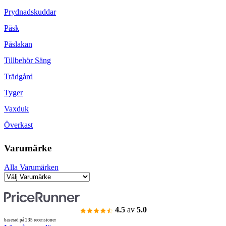
Prydnadskuddar
Påsk
Påslakan
Tillbehör Säng
Trädgård
Tyger
Vaxduk
Överkast
Varumärke
Alla Varumärken
4.5
av
5.0
baserad på 235 recensioner