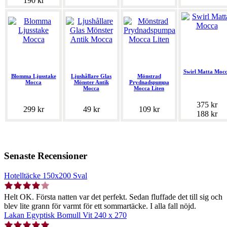
190 kr
Swirl Matta Moc
Blomma Ljusstake
Ljushållare Glas
Mönstrad
Mocca
Mönster Antik
Prydnadspumpa
Mocca
Mocca Liten
375 kr
299 kr
49 kr
109 kr
188 kr
Senaste Recensioner
Hotelltäcke 150x200 Sval
Helt OK. Första natten var det perfekt. Sedan fluffade det till sig och
blev lite grann för varmt för ett sommartäcke. I alla fall nöjd.
Lakan Egyptisk Bomull Vit 240 x 270