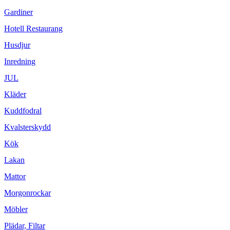
Gardiner
Hotell Restaurang
Husdjur
Inredning
JUL
Kläder
Kuddfodral
Kvalsterskydd
Kök
Lakan
Mattor
Morgonrockar
Möbler
Plädar, Filtar