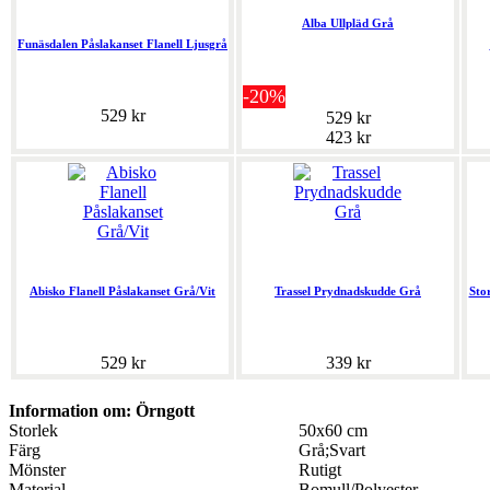
Alba Ullpläd Grå
Funäsdalen Påslakanset Flanell Ljusgrå
-20%
529 kr
529 kr
423 kr
Abisko Flanell Påslakanset Grå/Vit
Trassel Prydnadskudde Grå
Sto
529 kr
339 kr
Information om: Örngott
Storlek
50x60 cm
Färg
Grå;Svart
Mönster
Rutigt
Material
Bomull/Polyester