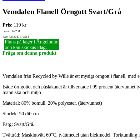
Vemdalen Flanell Örngott Svart/Grå
Pris:
119 kr
Lev.art: 67258
Ean: 7332797672584
Finns på lager i Ängelholm
och kan skickas idag.
Fråga om denna produkt
Vemdalen från Recycled by Wille är ett mysigt örngott i flanell, med e
Både örngottet och påslakanet är tillverkade i 99 procent återvunnet 
människa och miljö
Material: 80% bomull, 20% polyester. (återvunnet)
Storlek: 50x60 cm.
Färg: Svart/Grå.
Tvättråd: Maskintvätt 60°C, tvättmedel utan blekmedel. Torktumling 