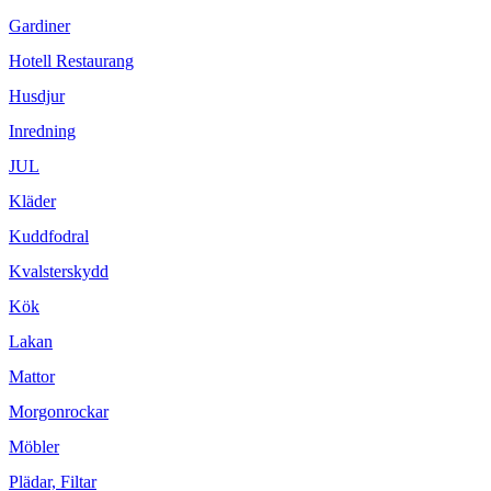
Gardiner
Hotell Restaurang
Husdjur
Inredning
JUL
Kläder
Kuddfodral
Kvalsterskydd
Kök
Lakan
Mattor
Morgonrockar
Möbler
Plädar, Filtar