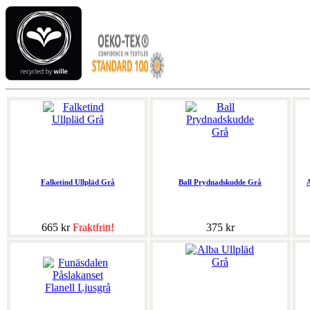
Falketind Ullpläd Grå
Ball Prydnadskudde Grå
665 kr
Fraktfritt!
375 kr