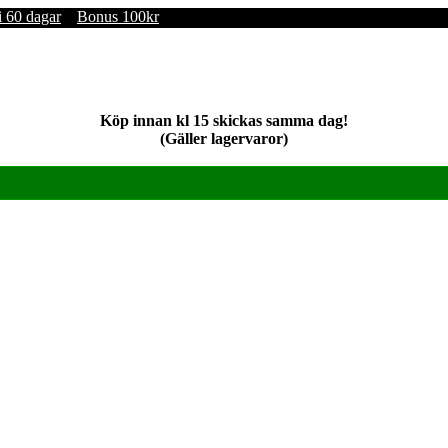
i 60 dagar
Bonus 100kr
Köp innan kl 15 skickas samma dag!
(Gäller lagervaror)