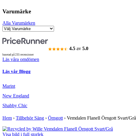
Varumärke
Alla Varumärken
4.5
av
5.0
baserad på 235 recensioner
Läs våra omdömen
Läs vår Blogg
Marint
New England
Shabby Chic
Hem
›
Tillbehör Säng
›
Örngott
›
Vemdalen Flanell Örngott Svart/Grå
Visa bild i full storlek