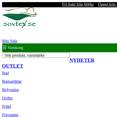
Fri frakt från 600kr
Öppet köp 
Min Sida
Varukorg
Sök produkt, varumärke
NYHETER
OUTLET
Bad
Barnartiklar
Belysning
Dofter
Fritid
Förvaring