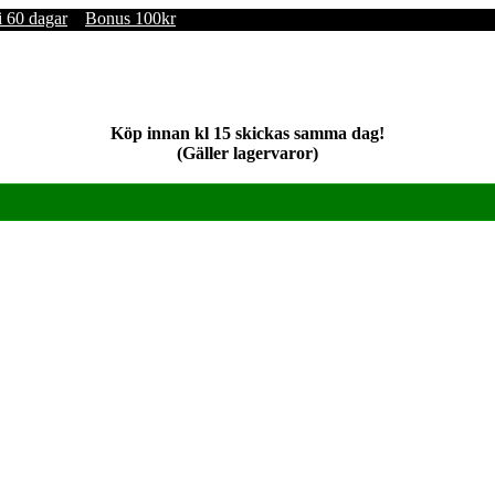
i 60 dagar
Bonus 100kr
Köp innan kl 15 skickas samma dag!
(Gäller lagervaror)