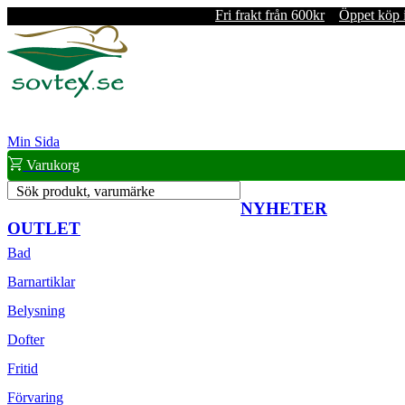
Fri frakt från 600kr
Öppet köp 
Min Sida
Varukorg
Sök produkt, varumärke
NYHETER
OUTLET
Bad
Barnartiklar
Belysning
Dofter
Fritid
Förvaring