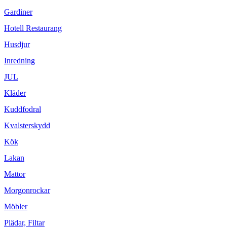
Gardiner
Hotell Restaurang
Husdjur
Inredning
JUL
Kläder
Kuddfodral
Kvalsterskydd
Kök
Lakan
Mattor
Morgonrockar
Möbler
Plädar, Filtar