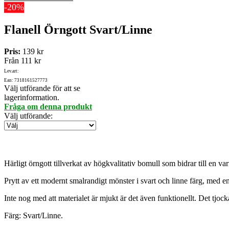
-20%
Flanell Örngott Svart/Linne
Pris:
139 kr
Från
111 kr
Lev.art:
Ean: 7318161527773
Välj utförande för att se
lagerinformation.
Fråga om denna produkt
Välj utförande
:
Härligt örngott tillverkat av högkvalitativ bomull som bidrar till en 
Prytt av ett modernt smalrandigt mönster i svart och linne färg, med en
Inte nog med att materialet är mjukt är det även funktionellt. Det tjock
Färg: Svart/Linne.