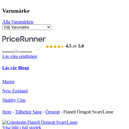
Varumärke
Alla Varumärken
4.5
av
5.0
baserad på 235 recensioner
Läs våra omdömen
Läs vår Blogg
Marint
New England
Shabby Chic
Hem
›
Tillbehör Säng
›
Örngott
›
Flanell Örngott Svart/Linne
Visa bild i full storlek