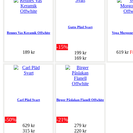
Gutte Pläd Svart
Rennes Vas Keramik Offwhite
Vega Morgonr
-15%
189 kr
619 kr
Fr
199 kr
169 kr
Carl Pläd Svart
Birger Påslakan Flanell Offwhite
-50%
-21%
629 kr
279 kr
315 kr
220 kr