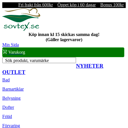
Fri frakt från 600kr
Öppet köp i 60 dagar
Bonus 100kr
Köp innan kl 15 skickas samma dag!
(Gäller lagervaror)
Min Sida
Varukorg
Sök produkt, varumärke
NYHETER
OUTLET
Bad
Barnartiklar
Belysning
Dofter
Fritid
Förvaring