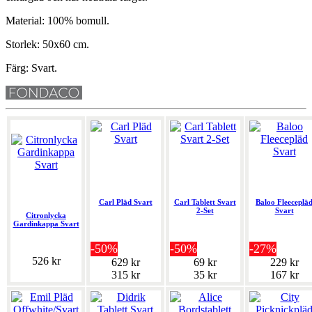
Material: 100% bomull.
Storlek: 50x60 cm.
Färg: Svart.
Carl Pläd Svart
Carl Tablett Svart
Baloo Fleeceplä
2-Set
Svart
Citronlycka
Gardinkappa Svart
-50%
-50%
-27%
526 kr
629 kr
69 kr
229 kr
315 kr
35 kr
167 kr