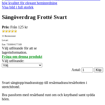
Visa bild i full storlek
Sängöverdrag Frotté Svart
Pris:
Från
125 kr
11 Recensioner
Lev.art:
Ean: 7350004177189
Välj utförande för att se
lagerinformation.
Fråga om denna produkt
Välj utförande
:
Antal:
Svart sängtopp/madrasstopp till resårmadrass/resårbotten i
stretchfrotté.
Bra passform med resårband runt om och knytband samt sydda
hörn.