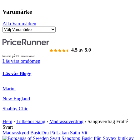
Varumärke
Alla Varumärken
4.5
av
5.0
baserad på 235 recensioner
Läs våra omdömen
Läs vår Blogg
Marint
New England
Shabby Chic
Hem
›
Tillbehör Säng
›
Madrassöverdrag
›
Sängöverdrag Frotté
Svart
Madrasskydd Basic
Dra På Lakan Satin Vit