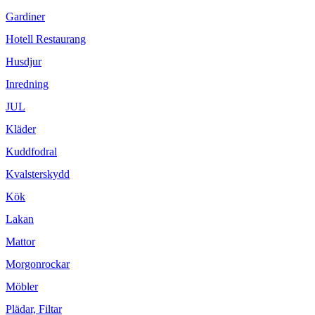
Gardiner
Hotell Restaurang
Husdjur
Inredning
JUL
Kläder
Kuddfodral
Kvalsterskydd
Kök
Lakan
Mattor
Morgonrockar
Möbler
Plädar, Filtar