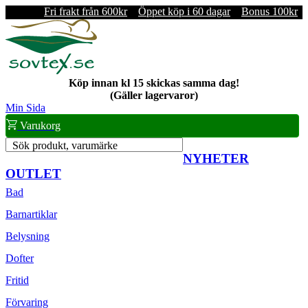
Fri frakt från 600kr
Öppet köp i 60 dagar
Bonus 100kr
Köp innan kl 15 skickas samma dag!
(Gäller lagervaror)
Min Sida
Varukorg
Sök produkt, varumärke
NYHETER
OUTLET
Bad
Barnartiklar
Belysning
Dofter
Fritid
Förvaring