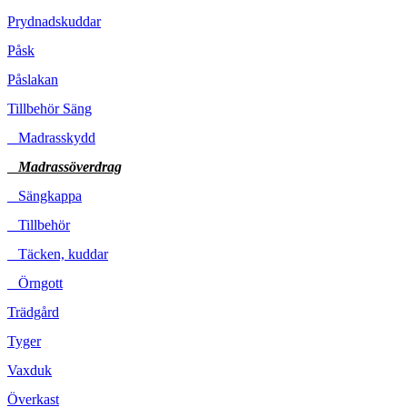
Prydnadskuddar
Påsk
Påslakan
Tillbehör Säng
Madrasskydd
Madrassöverdrag
Sängkappa
Tillbehör
Täcken, kuddar
Örngott
Trädgård
Tyger
Vaxduk
Överkast