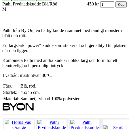
Pathi Prydnadskudde Blå/Röd
459 kr
M
Pathi från By On, en härlig kudde i sammet med randigt mönster i
blått och rött.
En färgstark "power" kudde som sticker ut och ger attityd till platsen
där den ligger.
Kombinera Pathi med andra kuddar i olika färg och form för ett
hemtrevligt och personligt intryck.
Tvättråd: maskintvätt 30°C.
Färg:
Blå, röd.
Storlek:
45x45 cm.
Material:
Sammet, fyllnad 100% polyester.