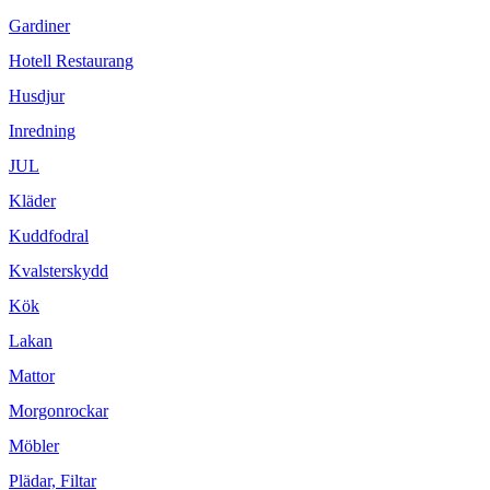
Gardiner
Hotell Restaurang
Husdjur
Inredning
JUL
Kläder
Kuddfodral
Kvalsterskydd
Kök
Lakan
Mattor
Morgonrockar
Möbler
Plädar, Filtar