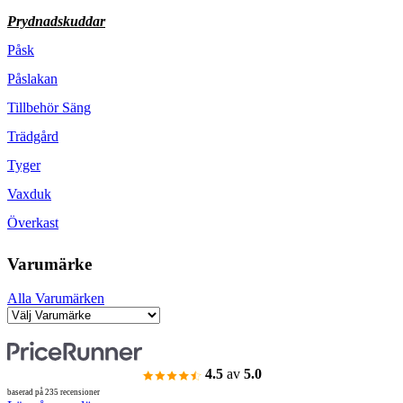
Prydnadskuddar
Påsk
Påslakan
Tillbehör Säng
Trädgård
Tyger
Vaxduk
Överkast
Varumärke
Alla Varumärken
4.5
av
5.0
baserad på 235 recensioner