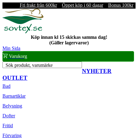
Fri frakt från 600kr
Öppet köp i 60 dagar
Bonus 100kr
Köp innan kl 15 skickas samma dag!
(Gäller lagervaror)
Min Sida
Varukorg
Sök produkt, varumärke
NYHETER
OUTLET
Bad
Barnartiklar
Belysning
Dofter
Fritid
Förvaring