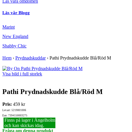
Läs våra omdömen
Läs vår Blogg
Marint
New England
Shabby Chic
Hem
›
Prydnadskuddar
›
Pathi Prydnadskudde Blå/Röd M
Visa bild i full storlek
Pathi Prydnadskudde Blå/Röd M
Pris:
459 kr
Lev.art: 5219801006
Ean: 7394150003275
Finns på lager i Ängelholm
och kan skickas idag.
Fråga om denna produkt