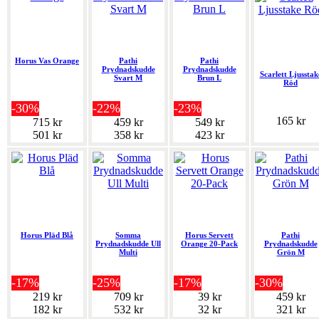
Horus Vas Orange
Pathi
Pathi
Prydnadskudde
Prydnadskudde
Scarlett Ljusstak
Svart M
Brun L
Röd
-30%
-22%
-23%
165 kr
715 kr
459 kr
549 kr
501 kr
358 kr
423 kr
Horus Pläd Blå
Somma
Horus Servett
Pathi
Prydnadskudde Ull
Orange 20-Pack
Prydnadskudde
Multi
Grön M
-17%
-25%
-17%
-30%
219 kr
709 kr
39 kr
459 kr
182 kr
532 kr
32 kr
321 kr