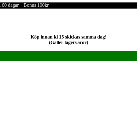
i 60 dagar
Bonus 100kr
Köp innan kl 15 skickas samma dag!
(Gäller lagervaror)