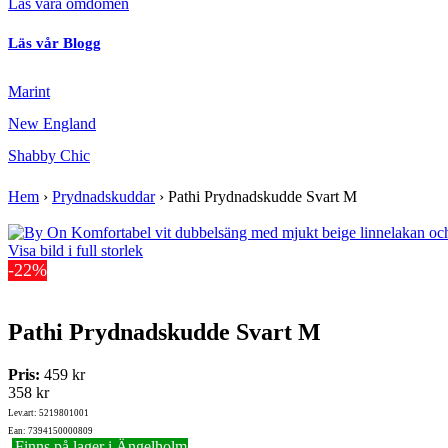
Läs våra omdömen
Läs vår Blogg
Marint
New England
Shabby Chic
Hem
›
Prydnadskuddar
›
Pathi Prydnadskudde Svart M
Visa bild i full storlek
-22%
Pathi Prydnadskudde Svart M
Pris:
459 kr
358 kr
Lev.art: 5219801001
Ean: 7394150000809
Finns på lager i Ängelholm