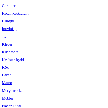
Gardiner
Hotell Restaurang
Husdjur
Inredning
JUL
Kläder
Kuddfodral
Kvalsterskydd
Kök
Lakan
Mattor
Morgonrockar
Möbler
Plädar, Filtar