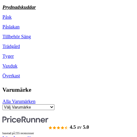
Prydnadskuddar
Påsk
Påslakan
Tillbehör Säng
Trädgård
Tyger
Vaxduk
Överkast
Varumärke
Alla Varumärken
4.5
av
5.0
baserad på 235 recensioner