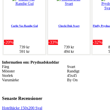
Curlie Vas Randig Gul
Checki Duk Svart
Fluffy Prydna
-20%
-33%
-32%
739 kr
739 kr
8
591 kr
494 kr
5
Information om: Prydnadskuddar
Färg
Svart
Mönster
Randigt
Storlek
45x45
Varumärke
By On
Senaste Recensioner
Hotelltäcke 150x200 Sval