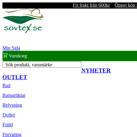
Fri frakt från 600kr
Öppet köp 
Min Sida
Varukorg
Sök produkt, varumärke
NYHETER
OUTLET
Bad
Barnartiklar
Belysning
Dofter
Fritid
Förvaring