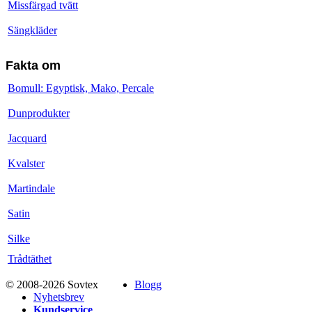
Missfärgad tvätt
Sängkläder
Fakta om
Bomull: Egyptisk, Mako, Percale
Dunprodukter
Jacquard
Kvalster
Martindale
Satin
Silke
Trådtäthet
© 2008-2026 Sovtex
Blogg
Nyhetsbrev
Kundservice