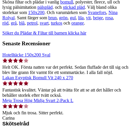
Sköna filtar och plädar i vanlig
bomull
, polyester, fleece, ull och
lyxig pälsimitation
pälspläd
. och
stickad pläd
. Välj bland olika
storlekar som
150x200
. Och varumärken som
Svanefors
,
Nina
Rolyal
. Samt färger som
brun
,
grön
,
gul
,
lila
,
vit
,
beige
,
rosa
,
röd
,
grå
,
blå
,
petrol
,
svart
,
turkos
och
orange
.
Söker du Plädar & Filtar till barnen klicka här
Senaste Recensioner
Hotelltäcke 150x200 Sval
Helt OK. Första natten var det perfekt. Sedan fluffade det till sig och
blev lite grann för varmt för ett sommartäcke. I alla fall nöjd.
Lakan Egyptisk Bomull Vit 240 x 270
Fantastisk kvalitet. Väntar på att tvätta för att se att det håller och
behåller storlek efter tvätt också.
Meja Trosa Hög Midja Svart 2-Pack L
Mjuk och fin trosa. Sitter perfekt.
Carina
Skötselråd