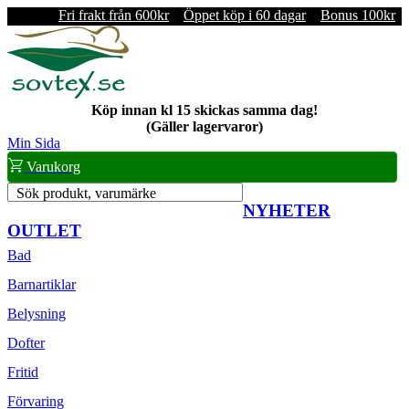
Fri frakt från 600kr
Öppet köp i 60 dagar
Bonus 100kr
Köp innan kl 15 skickas samma dag!
(Gäller lagervaror)
Min Sida
Varukorg
Sök produkt, varumärke
NYHETER
OUTLET
Bad
Barnartiklar
Belysning
Dofter
Fritid
Förvaring