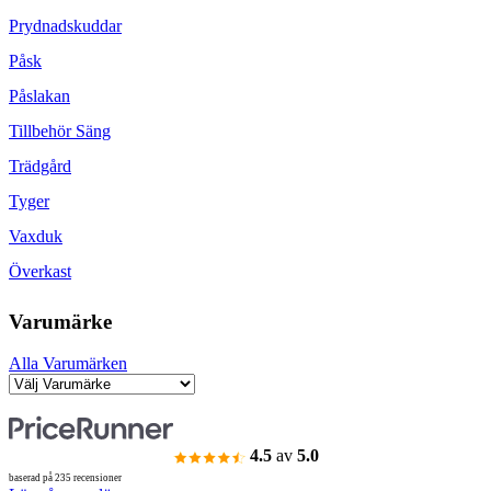
Prydnadskuddar
Påsk
Påslakan
Tillbehör Säng
Trädgård
Tyger
Vaxduk
Överkast
Varumärke
Alla Varumärken
4.5
av
5.0
baserad på 235 recensioner