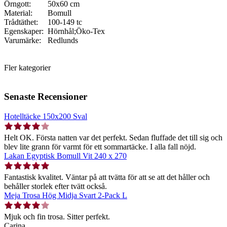
Örngott:
50x60 cm
Material:
Bomull
Trådtäthet:
100-149 tc
Egenskaper:
Hörnhål;Öko-Tex
Varumärke:
Redlunds
Fler kategorier
Senaste Recensioner
Hotelltäcke 150x200 Sval
Helt OK. Första natten var det perfekt. Sedan fluffade det till sig och
blev lite grann för varmt för ett sommartäcke. I alla fall nöjd.
Lakan Egyptisk Bomull Vit 240 x 270
Fantastisk kvalitet. Väntar på att tvätta för att se att det håller och
behåller storlek efter tvätt också.
Meja Trosa Hög Midja Svart 2-Pack L
Mjuk och fin trosa. Sitter perfekt.
Carina