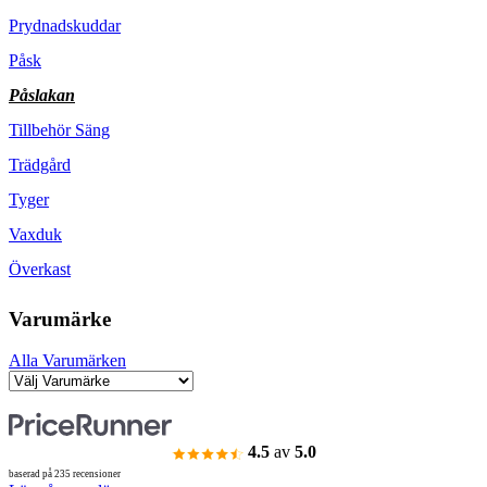
Prydnadskuddar
Påsk
Påslakan
Tillbehör Säng
Trädgård
Tyger
Vaxduk
Överkast
Varumärke
Alla Varumärken
4.5
av
5.0
baserad på 235 recensioner