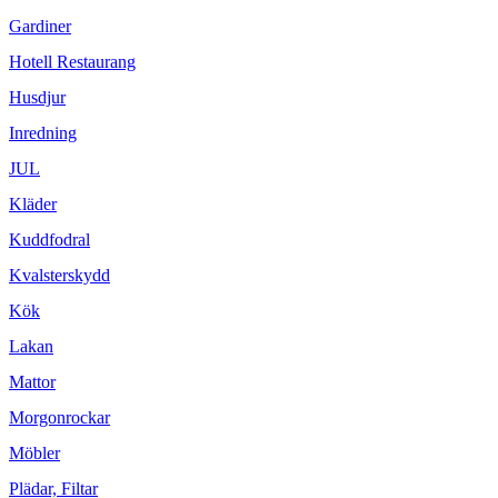
Gardiner
Hotell Restaurang
Husdjur
Inredning
JUL
Kläder
Kuddfodral
Kvalsterskydd
Kök
Lakan
Mattor
Morgonrockar
Möbler
Plädar, Filtar