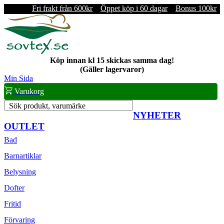
Fri frakt från 600kr
Öppet köp i 60 dagar
Bonus 100kr
Köp innan kl 15 skickas samma dag!
(Gäller lagervaror)
Min Sida
Varukorg
Sök produkt, varumärke
NYHETER
OUTLET
Bad
Barnartiklar
Belysning
Dofter
Fritid
Förvaring