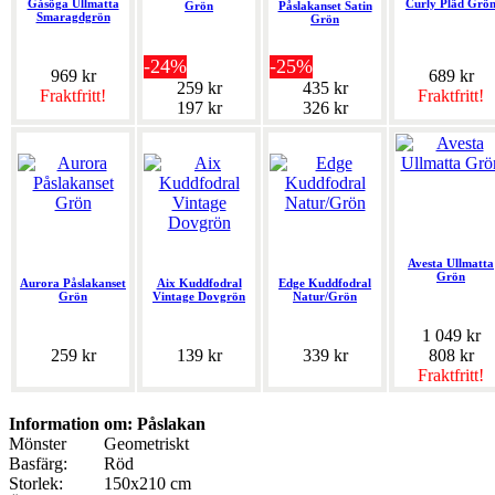
Gåsöga Ullmatta
Curly Pläd Grö
Grön
Påslakanset Satin
Smaragdgrön
Grön
-24%
-25%
969 kr
689 kr
259 kr
435 kr
Fraktfritt!
Fraktfritt!
197 kr
326 kr
Avesta Ullmatta
Grön
Aurora Påslakanset
Aix Kuddfodral
Edge Kuddfodral
Grön
Vintage Dovgrön
Natur/Grön
1 049 kr
259 kr
139 kr
339 kr
808 kr
Fraktfritt!
Information om: Påslakan
Mönster
Geometriskt
Basfärg:
Röd
Storlek:
150x210 cm