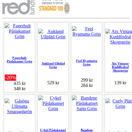
Fagerhult
Feel Ryamatta
Påslakanset Grön
Aukland Ullpläd
Aix Vintage
Grön
Grön
Kuddfodral
Skogsgrön
-20%
299 kr
529 kr
139 kr
435 kr
284 kr
348 kr
Cykel Påslakanset
Bandene