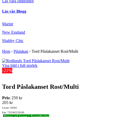
Läs våra omdömen
Läs vår Blogg
Marint
New England
Shabby Chic
Hem
›
Påslakan
›
Tord Påslakanset Rost/Multi
Visa bild i full storlek
-21%
Tord Påslakanset Rost/Multi
Pris:
259 kr
205 kr
Lev.art: 29504
Ean: 7332463218160
Finns på lager i Ängelholm