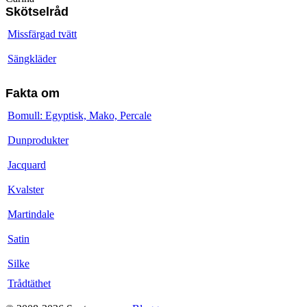
Skötselråd
Missfärgad tvätt
Sängkläder
Fakta om
Bomull: Egyptisk, Mako, Percale
Dunprodukter
Jacquard
Kvalster
Martindale
Satin
Silke
Trådtäthet