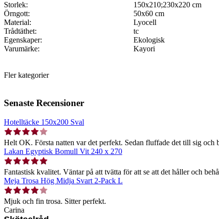
Storlek:
150x210;230x220 cm
Örngott:
50x60 cm
Material:
Lyocell
Trådtäthet:
tc
Egenskaper:
Ekologisk
Varumärke:
Kayori
Fler kategorier
Senaste Recensioner
Hotelltäcke 150x200 Sval
Helt OK. Första natten var det perfekt. Sedan fluffade det till sig och b
Lakan Egyptisk Bomull Vit 240 x 270
Fantastisk kvalitet. Väntar på att tvätta för att se att det håller och behå
Meja Trosa Hög Midja Svart 2-Pack L
Mjuk och fin trosa. Sitter perfekt.
Carina