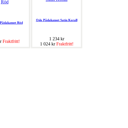
Oslo Påslakanset Satin Korall
Påslakanset Röd
1 234 kr
kr
Fraktfritt!
1 024 kr
Fraktfritt!