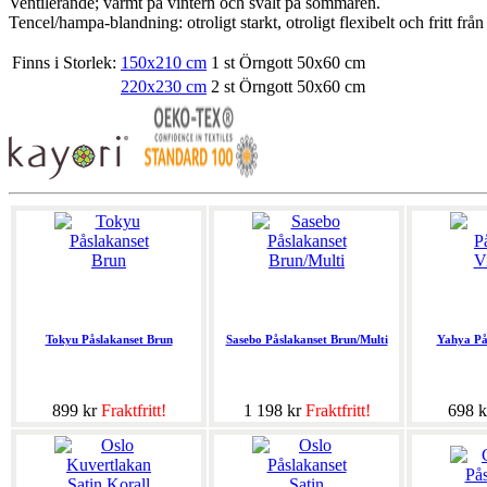
Ventilerande; varmt på vintern och svalt på sommaren.
Tencel/hampa-blandning: otroligt starkt, otroligt flexibelt och fritt från
Finns i Storlek:
150x210 cm
1 st Örngott 50x60 cm
220x230 cm
2 st Örngott 50x60 cm
Tokyu Påslakanset Brun
Sasebo Påslakanset Brun/Multi
Yahya På
899 kr
Fraktfritt!
1 198 kr
Fraktfritt!
698 