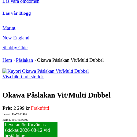
Läs våra omdömen
Läs vår Blogg
Marint
New England
Shabby Chic
Hem
›
Påslakan
›
Okawa Påslakan Vit/Multi Dubbel
Visa bild i full storlek
Okawa Påslakan Vit/Multi Dubbel
Pris:
2 299 kr
Fraktfritt!
Lev.art: KAY007462
Ean: 8720574536300
Leverantör, förväntas
skickas 2026‑08‑12 vid
beställning.