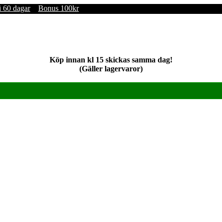
i 60 dagar
Bonus 100kr
Köp innan kl 15 skickas samma dag!
(Gäller lagervaror)