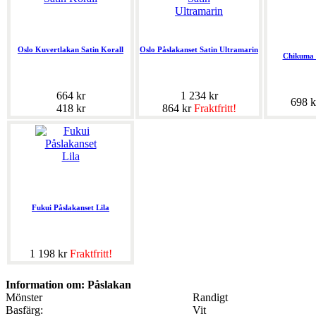
Oslo Kuvertlakan Satin Korall
Oslo Påslakanset Satin Ultramarin
Chikuma 
664 kr
1 234 kr
698 
418 kr
864 kr
Fraktfritt!
Fukui Påslakanset Lila
1 198 kr
Fraktfritt!
Information om: Påslakan
Mönster
Randigt
Basfärg:
Vit