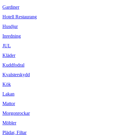
Gardiner
Hotell Restaurang
Husdjur
Inredning
JUL
Kläder
Kuddfodral
Kvalsterskydd
Kök
Lakan
Mattor
Morgonrockar
Möbler
Plädar, Filtar