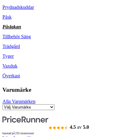
Prydnadskuddar
Påsk
Påslakan
Tillbehör Säng
Trädgård
Tyger
Vaxduk
Överkast
Varumärke
Alla Varumärken
4.5
av
5.0
baserad på 235 recensioner