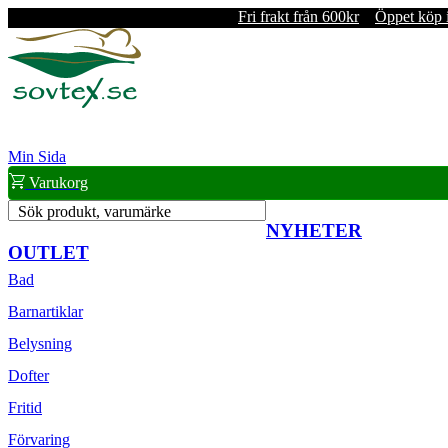
Fri frakt från 600kr
Öppet köp 
Min Sida
Varukorg
Sök produkt, varumärke
NYHETER
OUTLET
Bad
Barnartiklar
Belysning
Dofter
Fritid
Förvaring