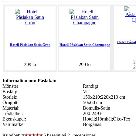
Hotell Påsla
Hotell Påslakan Satin Grön
Hotell Påslakan Satin Champagne
2
299 kr
299 kr
2
Information om: Påslakan
Mönster
Randigt
Basfärg:
Vit
Storlek:
150x210;220x210 cm
Örngott:
50x60 cm
Material:
Bomulls-Satin
Trådtäthet:
200-249 tc
Egenskaper:
Hotell;Hörnhål;Öko-Tex
Varumärke:
Borganäs
Kundbetyg
5 baserat på
21
recensioner.