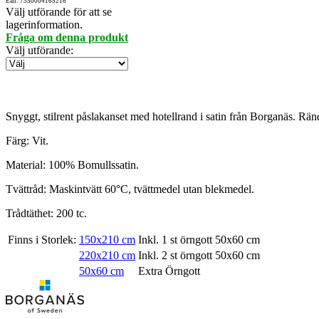
Ean: 7350004165216
Välj utförande för att se
lagerinformation.
Fråga om denna produkt
Välj utförande
:
Snyggt, stilrent påslakanset med hotellrand i satin från Borganäs. Rän
Färg: Vit.
Material: 100% Bomullssatin.
Tvättråd: Maskintvätt 60°C, tvättmedel utan blekmedel.
Trådtäthet: 200 tc.
Finns i Storlek:
150x210 cm
Inkl. 1 st örngott 50x60 cm
220x210 cm
Inkl. 2 st örngott 50x60 cm
50x60 cm
Extra Örngott