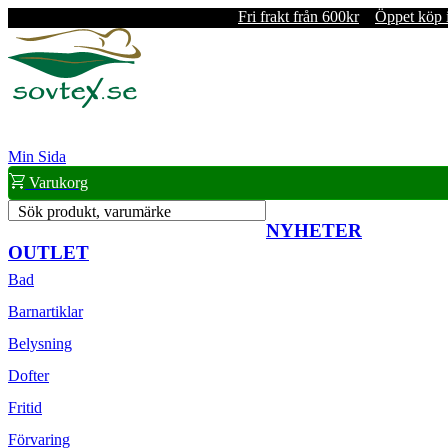
Fri frakt från 600kr
Öppet köp 
Min Sida
Varukorg
Sök produkt, varumärke
NYHETER
OUTLET
Bad
Barnartiklar
Belysning
Dofter
Fritid
Förvaring