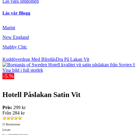
Läs våra omdömen
Läs vår Blogg
Marint
New England
Shabby Chic
Kuddöverdrag Med Blixtlås
Dra På Lakan Vit
Visa bild i full storlek
-5.%
Hotell Påslakan Satin Vit
Pris:
299 kr
Från
284 kr
21 Recensioner
Lev.art: