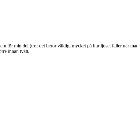
em för min del (tror det beror väldigt mycket på hur ljuset faller när m
örre innan tvätt.