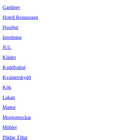
Gardiner
Hotell Restaurang
Husdjur
Inredning
JUL
Kläder
Kuddfodral
Kvalsterskydd
Kök
Lakan
Mattor
Morgonrockar
Möbler
Plädar, Filtar