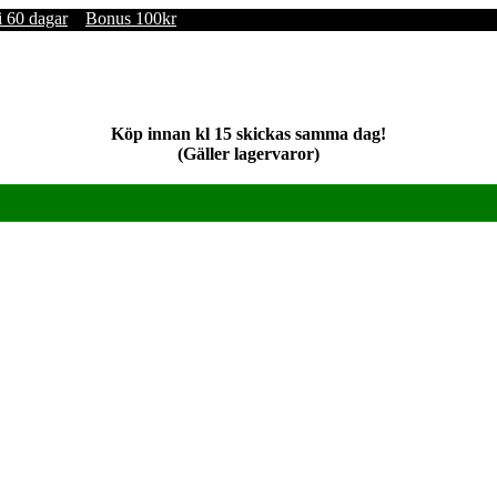
i 60 dagar
Bonus 100kr
Köp innan kl 15 skickas samma dag!
(Gäller lagervaror)