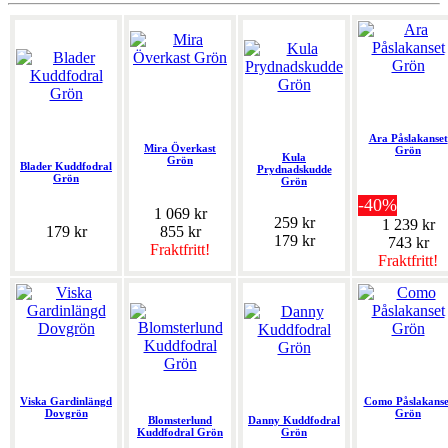
Ara Påslakanset
Mira Överkast
Grön
Kula
Grön
Blader Kuddfodral
Prydnadskudde
Grön
Grön
-40%
1 069 kr
259 kr
1 239 kr
179 kr
855 kr
179 kr
743 kr
Fraktfritt!
Fraktfritt!
Viska Gardinlängd
Como Påslakanse
Dovgrön
Grön
Blomsterlund
Danny Kuddfodral
Kuddfodral Grön
Grön