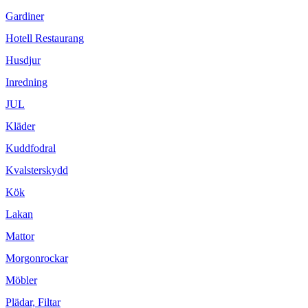
Gardiner
Hotell Restaurang
Husdjur
Inredning
JUL
Kläder
Kuddfodral
Kvalsterskydd
Kök
Lakan
Mattor
Morgonrockar
Möbler
Plädar, Filtar