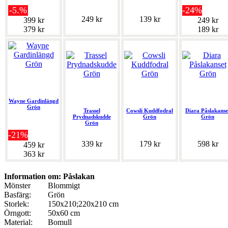
-5.%
-24%
249 kr
139 kr
399 kr
249 kr
379 kr
189 kr
Wayne Gardinlängd
Grön
Trassel
Cowsli Kuddfodral
Diara Påslakanse
Prydnadskudde
Grön
Grön
Grön
-21%
339 kr
179 kr
598 kr
459 kr
363 kr
Information om: Påslakan
Mönster
Blommigt
Basfärg:
Grön
Storlek:
150x210;220x210 cm
Örngott:
50x60 cm
Material:
Bomull