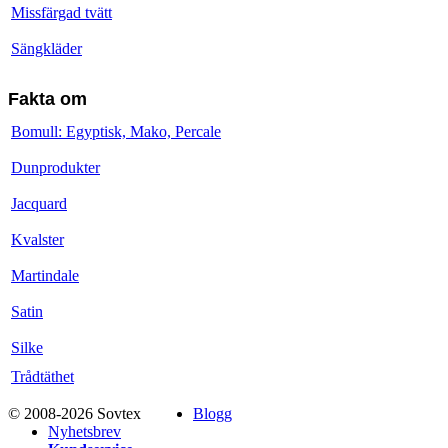
Missfärgad tvätt
Sängkläder
Fakta om
Bomull: Egyptisk, Mako, Percale
Dunprodukter
Jacquard
Kvalster
Martindale
Satin
Silke
Trådtäthet
© 2008-2026 Sovtex
Blogg
Nyhetsbrev