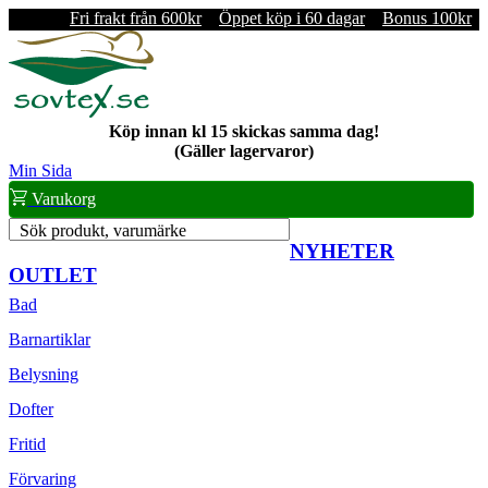
Fri frakt från 600kr
Öppet köp i 60 dagar
Bonus 100kr
Köp innan kl 15 skickas samma dag!
(Gäller lagervaror)
Min Sida
Varukorg
Sök produkt, varumärke
NYHETER
OUTLET
Bad
Barnartiklar
Belysning
Dofter
Fritid
Förvaring