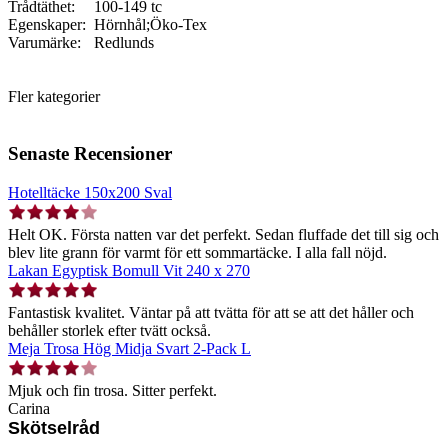
Trådtäthet:
100-149 tc
Egenskaper:
Hörnhål;Öko-Tex
Varumärke:
Redlunds
Fler kategorier
Senaste Recensioner
Hotelltäcke 150x200 Sval
Helt OK. Första natten var det perfekt. Sedan fluffade det till sig och
blev lite grann för varmt för ett sommartäcke. I alla fall nöjd.
Lakan Egyptisk Bomull Vit 240 x 270
Fantastisk kvalitet. Väntar på att tvätta för att se att det håller och
behåller storlek efter tvätt också.
Meja Trosa Hög Midja Svart 2-Pack L
Mjuk och fin trosa. Sitter perfekt.
Carina
Skötselråd