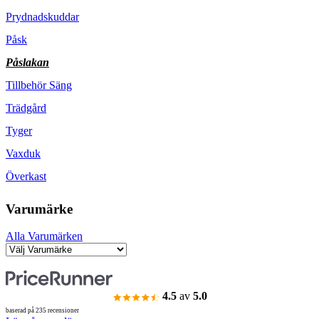
Prydnadskuddar
Påsk
Påslakan
Tillbehör Säng
Trädgård
Tyger
Vaxduk
Överkast
Varumärke
Alla Varumärken
4.5
av
5.0
baserad på 235 recensioner