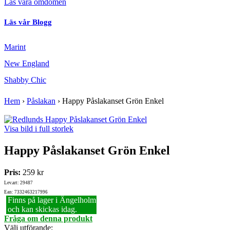
Läs våra omdömen
Läs vår Blogg
Marint
New England
Shabby Chic
Hem
›
Påslakan
›
Happy Påslakanset Grön Enkel
Visa bild i full storlek
Happy Påslakanset Grön Enkel
Pris:
259 kr
Lev.art: 29487
Ean: 7332463217996
Finns på lager i Ängelholm
och kan skickas idag.
Fråga om denna produkt
Välj utförande
: