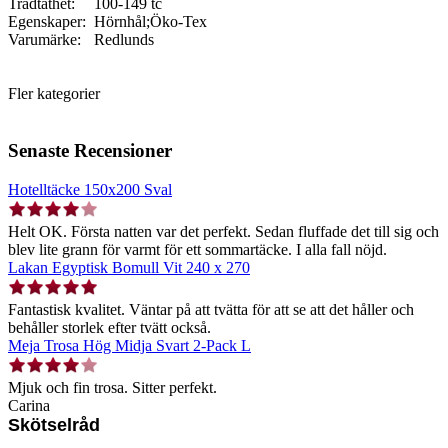
Trådtäthet:
100-149 tc
Egenskaper:
Hörnhål;Öko-Tex
Varumärke:
Redlunds
Fler kategorier
Senaste Recensioner
Hotelltäcke 150x200 Sval
Helt OK. Första natten var det perfekt. Sedan fluffade det till sig och
blev lite grann för varmt för ett sommartäcke. I alla fall nöjd.
Lakan Egyptisk Bomull Vit 240 x 270
Fantastisk kvalitet. Väntar på att tvätta för att se att det håller och
behåller storlek efter tvätt också.
Meja Trosa Hög Midja Svart 2-Pack L
Mjuk och fin trosa. Sitter perfekt.
Carina
Skötselråd