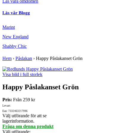
Läs våra omdömen
Läs vår Blogg
Marint
New England
Shabby Chic
Hem
›
Påslakan
›
Happy Påslakanset Grön
Visa bild i full storlek
Happy Påslakanset Grön
Pris:
Från
259 kr
Lev.art:
Ean: 7332463217996
Välj utförande för att se
lagerinformation.
Fråga om denna produkt
Välj utförande
: