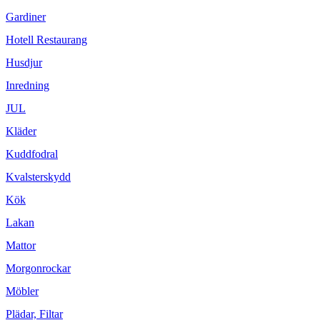
Gardiner
Hotell Restaurang
Husdjur
Inredning
JUL
Kläder
Kuddfodral
Kvalsterskydd
Kök
Lakan
Mattor
Morgonrockar
Möbler
Plädar, Filtar