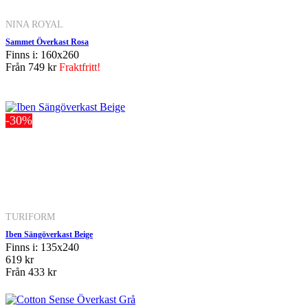
NINA ROYAL
Sammet Överkast Rosa
Finns i: 160x260
Från
749 kr
Fraktfritt!
-30%
TURIFORM
Iben Sängöverkast Beige
Finns i: 135x240
619 kr
Från
433 kr