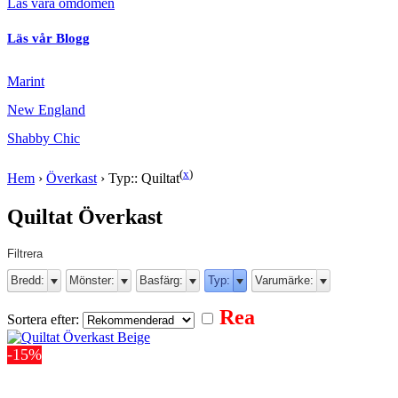
Läs våra omdömen
Läs vår Blogg
Marint
New England
Shabby Chic
(
x
)
Hem
›
Överkast
›
Typ:: Quiltat
Quiltat Överkast
Filtrera
Bredd:
Mönster:
Basfärg:
Typ:
Varumärke:
Rea
Sortera efter:
-15%