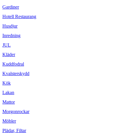
Gardiner
Hotell Restaurang
Husdjur
Inredning
JUL
Kläder
Kuddfodral
Kvalsterskydd
Kök
Lakan
Mattor
Morgonrockar
Möbler
Plädar, Filtar