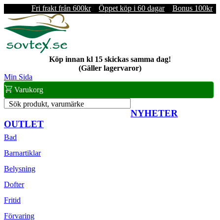
Fri frakt från 600kr
Öppet köp i 60 dagar
Bonus 100kr
Köp innan kl 15 skickas samma dag!
(Gäller lagervaror)
Min Sida
Varukorg
Sök produkt, varumärke
NYHETER
OUTLET
Bad
Barnartiklar
Belysning
Dofter
Fritid
Förvaring