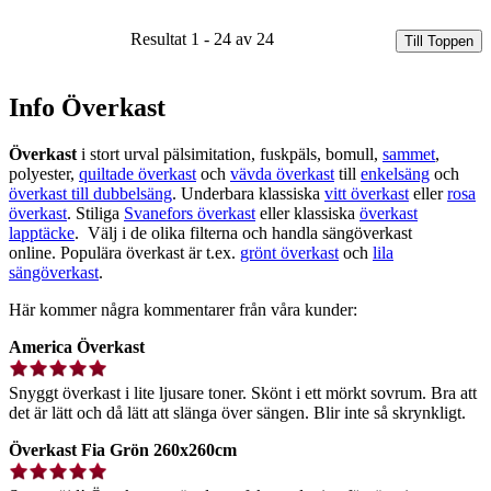
Resultat 1 - 24 av 24
Till Toppen
Info Överkast
Överkast
i stort urval pälsimitation, fuskpäls, bomull,
sammet
,
polyester,
quiltade överkast
och
vävda överkast
till
enkelsäng
och
överkast till dubbelsäng
. Underbara klassiska
vitt överkast
eller
rosa
överkast
. Stiliga
Svanefors överkast
eller klassiska
överkast
lapptäcke
.
Välj i de olika filterna och handla sängöverkast
online. Populära överkast är t.ex.
grönt överkast
och
lila
sängöverkast
.
Här kommer några kommentarer från våra kunder:
America Överkast
Snyggt överkast i lite ljusare toner. Skönt i ett mörkt sovrum. Bra att
det är lätt och då lätt att slänga över sängen. Blir inte så skrynkligt.
Överkast Fia Grön 260x260cm