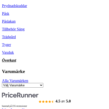
Prydnadskuddar
Påsk
Påslakan
Tillbehör Säng
Trädgård
Tyger
Vaxduk
Överkast
Varumärke
Alla Varumärken
4.5
av
5.0
baserad på 235 recensioner