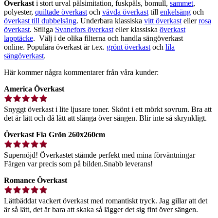
Överkast
i stort urval pälsimitation, fuskpäls, bomull,
sammet
,
polyester,
quiltade överkast
och
vävda överkast
till
enkelsäng
och
överkast till dubbelsäng
. Underbara klassiska
vitt överkast
eller
rosa
överkast
. Stiliga
Svanefors överkast
eller klassiska
överkast
lapptäcke
.
Välj i de olika filterna och handla sängöverkast
online. Populära överkast är t.ex.
grönt överkast
och
lila
sängöverkast
.
Här kommer några kommentarer från våra kunder:
America Överkast
Snyggt överkast i lite ljusare toner. Skönt i ett mörkt sovrum. Bra att
det är lätt och då lätt att slänga över sängen. Blir inte så skrynkligt.
Överkast Fia Grön 260x260cm
Supernöjd! Överkastet stämde perfekt med mina förväntningar
Färgen var precis som på bilden.Snabb leverans!
Romance Överkast
Lättbäddat vackert överkast med romantiskt tryck. Jag gillar att det
är så lätt, det är bara att skaka så lägger det sig fint över sängen.