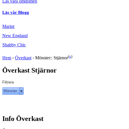
Läs våra omdömen
Läs vår Blogg
Marint
New England
Shabby Chic
(
x
)
Hem
›
Överkast
›
Mönster:: Stjärnor
Överkast Stjärnor
Filtrera
Mönster:
Info Överkast