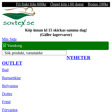
Fri frakt från 600kr
Öppet köp i 60 dagar
Bonus 100kr
Köp innan kl 15 skickas samma dag!
(Gäller lagervaror)
Min Sida
Varukorg
Sök produkt, varumärke
NYHETER
OUTLET
Bad
Barnartiklar
Belysning
Dofter
Fritid
Förvaring