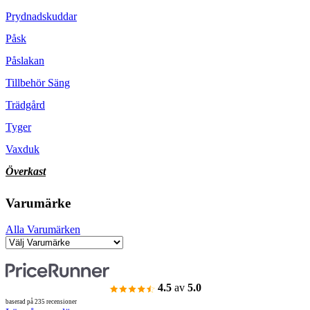
Prydnadskuddar
Påsk
Påslakan
Tillbehör Säng
Trädgård
Tyger
Vaxduk
Överkast
Varumärke
Alla Varumärken
4.5
av
5.0
baserad på 235 recensioner