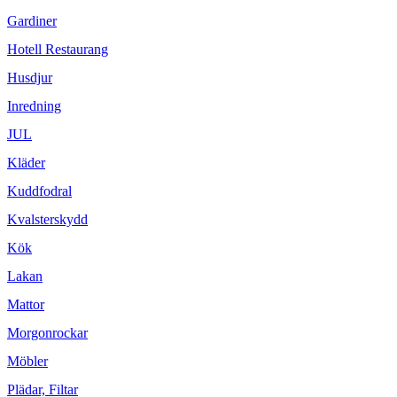
Gardiner
Hotell Restaurang
Husdjur
Inredning
JUL
Kläder
Kuddfodral
Kvalsterskydd
Kök
Lakan
Mattor
Morgonrockar
Möbler
Plädar, Filtar