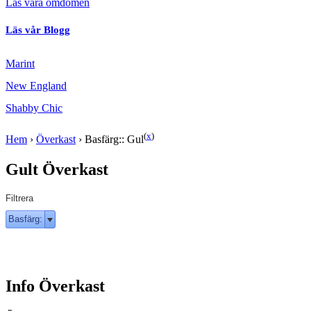
Läs våra omdömen
Läs vår Blogg
Marint
New England
Shabby Chic
(
x
)
Hem
›
Överkast
›
Basfärg:: Gul
Gult Överkast
Filtrera
Basfärg:
Info Överkast