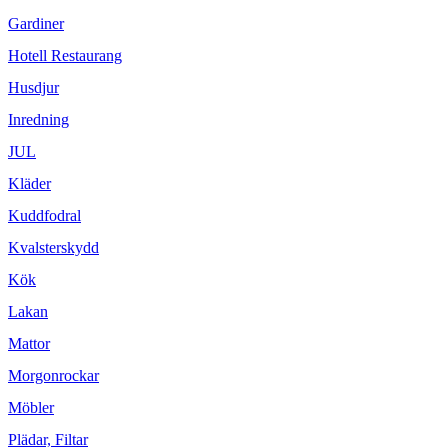
Gardiner
Hotell Restaurang
Husdjur
Inredning
JUL
Kläder
Kuddfodral
Kvalsterskydd
Kök
Lakan
Mattor
Morgonrockar
Möbler
Plädar, Filtar