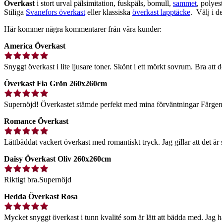
Överkast
i stort urval pälsimitation, fuskpäls, bomull,
sammet
, polyes
Stiliga
Svanefors överkast
eller klassiska
överkast lapptäcke
.
Välj i d
Här kommer några kommentarer från våra kunder:
America Överkast
Snyggt överkast i lite ljusare toner. Skönt i ett mörkt sovrum. Bra att de
Överkast Fia Grön 260x260cm
Supernöjd! Överkastet stämde perfekt med mina förväntningar Färgen
Romance Överkast
Lättbäddat vackert överkast med romantiskt tryck. Jag gillar att det är s
Daisy Överkast Oliv 260x260cm
Riktigt bra.Supernöjd
Hedda Överkast Rosa
Mycket snyggt överkast i tunn kvalité som är lätt att bädda med. Jag h