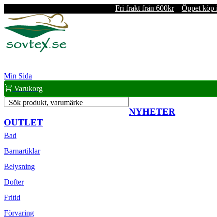
Fri frakt från 600kr
Öppet köp 
Min Sida
Varukorg
Sök produkt, varumärke
NYHETER
OUTLET
Bad
Barnartiklar
Belysning
Dofter
Fritid
Förvaring