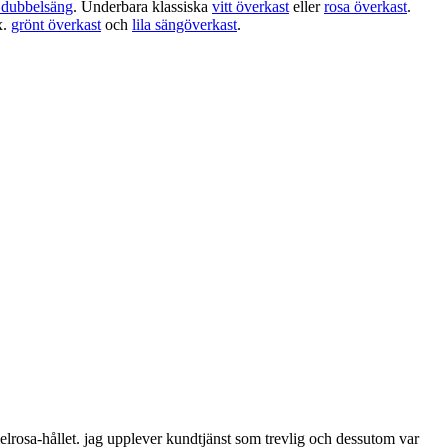
l dubbelsäng
. Underbara klassiska
vitt överkast
eller
rosa överkast
.
x.
grönt överkast
och
lila sängöverkast
.
melrosa-hållet. jag upplever kundtjänst som trevlig och dessutom var