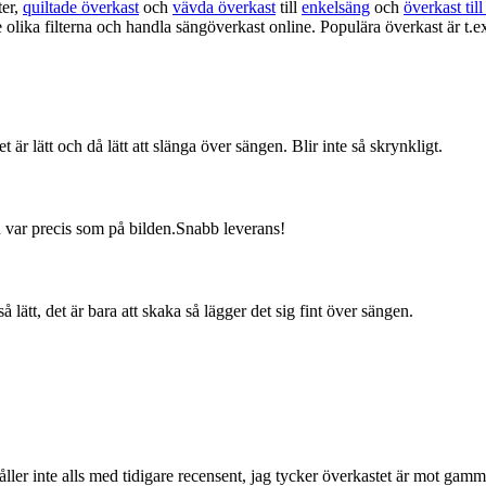
ter,
quiltade överkast
och
vävda överkast
till
enkelsäng
och
överkast til
e olika filterna och handla sängöverkast online. Populära överkast är t.e
t är lätt och då lätt att slänga över sängen. Blir inte så skrynkligt.
 var precis som på bilden.Snabb leverans!
å lätt, det är bara att skaka så lägger det sig fint över sängen.
åller inte alls med tidigare recensent, jag tycker överkastet är mot gam