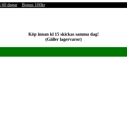
i 60 dagar
Bonus 100kr
Köp innan kl 15 skickas samma dag!
(Gäller lagervaror)