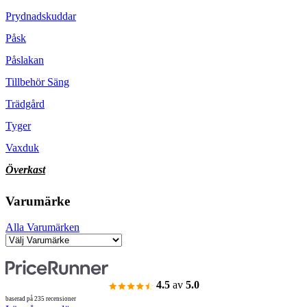
Prydnadskuddar
Påsk
Påslakan
Tillbehör Säng
Trädgård
Tyger
Vaxduk
Överkast
Varumärke
Alla Varumärken
4.5
av
5.0
baserad på 235 recensioner