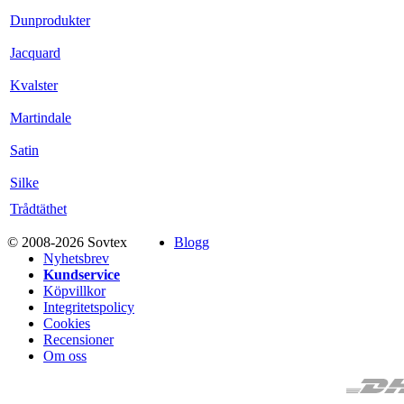
Dunprodukter
Jacquard
Kvalster
Martindale
Satin
Silke
Trådtäthet
© 2008-2026 Sovtex
Blogg
Nyhetsbrev
Kundservice
Köpvillkor
Integritetspolicy
Cookies
Recensioner
Om oss