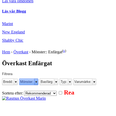
Läs våra omdömen
Läs vår Blogg
Marint
New England
Shabby Chic
(
x
)
Hem
›
Överkast
›
Mönster:: Enfärgat
Överkast Enfärgat
Filtrera
Bredd:
Mönster:
Basfärg:
Typ:
Varumärke:
Rea
Sortera efter: