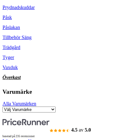
Prydnadskuddar
Påsk
Påslakan
Tillbehör Säng
Trädgård
Tyger
Vaxduk
Överkast
Varumärke
Alla Varumärken
4.5
av
5.0
baserad på 235 recensioner