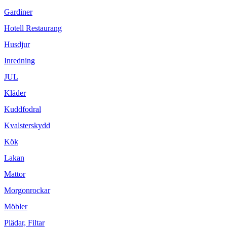
Gardiner
Hotell Restaurang
Husdjur
Inredning
JUL
Kläder
Kuddfodral
Kvalsterskydd
Kök
Lakan
Mattor
Morgonrockar
Möbler
Plädar, Filtar