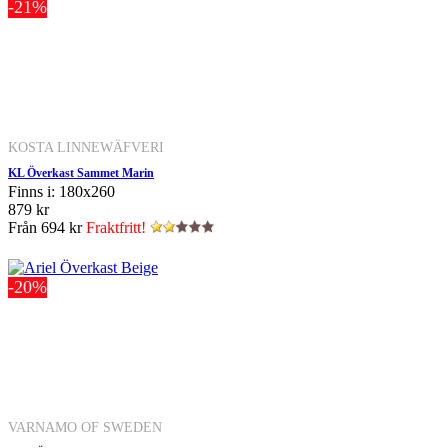
-21%
KOSTA LINNEWÄFVERI
KL Överkast Sammet Marin
Finns i: 180x260
879 kr
Från
694 kr
Fraktfritt!
-20%
VARNAMO OF SWEDEN