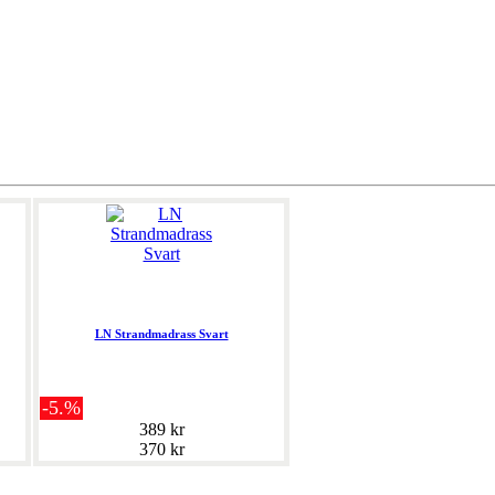
LN Strandmadrass Svart
-5.%
389 kr
370 kr