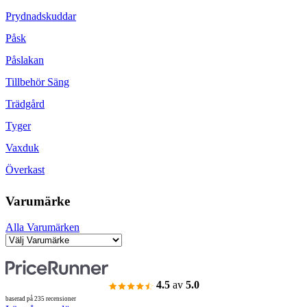
Prydnadskuddar
Påsk
Påslakan
Tillbehör Säng
Trädgård
Tyger
Vaxduk
Överkast
Varumärke
Alla Varumärken
4.5
av
5.0
baserad på 235 recensioner