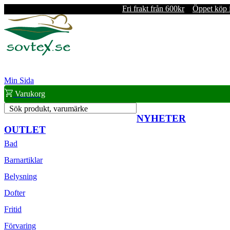
Fri frakt från 600kr
Öppet köp 
Min Sida
Varukorg
Sök produkt, varumärke
NYHETER
OUTLET
Bad
Barnartiklar
Belysning
Dofter
Fritid
Förvaring