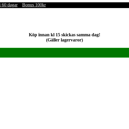
i 60 dagar
Bonus 100kr
Köp innan kl 15 skickas samma dag!
(Gäller lagervaror)