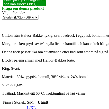
och kan skickas idag.
Fråga om denna produkt
Välj utförande
:
Clifton från Halvor-Bakke, lyxig, svart badrock i egyptisk bomull med
Morgonrocken pryds av två rejäla fickor framtill och kan enkelt häng
Denna rock passar lika bra att använda efter bad som att dra på sig 
Brodyr på ena ärmen med Halvor-Bakkes logo.
Färg: Svart.
Material: 38% egyptisk bomull, 38% viskos, 24% bomull.
Vikt: 480g/m².
Tvättråd: Maskintvätt 60°C. Torktumling på låg värme.
Finns i Storlek:
S/M
Utgått
L/XL