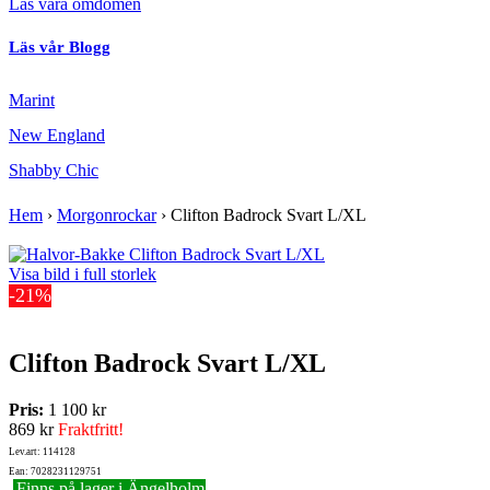
Läs våra omdömen
Läs vår Blogg
Marint
New England
Shabby Chic
Hem
›
Morgonrockar
›
Clifton Badrock Svart L/XL
Visa bild i full storlek
-21%
Clifton Badrock Svart L/XL
Pris:
1 100 kr
869 kr
Fraktfritt!
Lev.art: 114128
Ean: 7028231129751
Finns på lager i Ängelholm