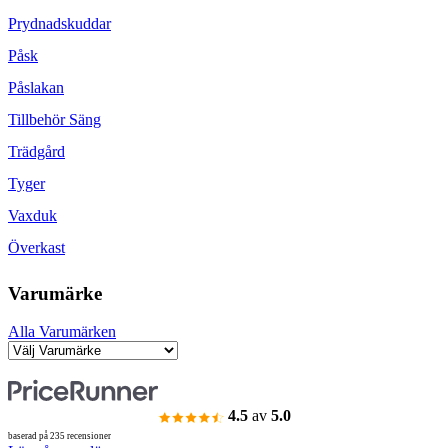
Prydnadskuddar
Påsk
Påslakan
Tillbehör Säng
Trädgård
Tyger
Vaxduk
Överkast
Varumärke
Alla Varumärken
4.5
av
5.0
baserad på 235 recensioner