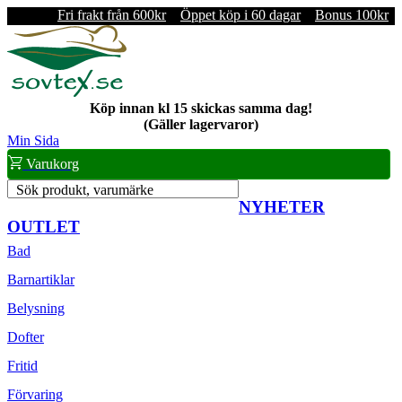
Fri frakt från 600kr
Öppet köp i 60 dagar
Bonus 100kr
Köp innan kl 15 skickas samma dag!
(Gäller lagervaror)
Min Sida
Varukorg
Sök produkt, varumärke
NYHETER
OUTLET
Bad
Barnartiklar
Belysning
Dofter
Fritid
Förvaring