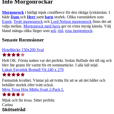
Info Morgonrockar
Morgonrock
i härligt mjuk coralfleece för den riktiga lyxkänslan. I
både
Dam
och
Herr
samt
barn
storlek. Olika varumärken som
Esprit
,
Trofe morgonrock
och
Lord Nelson morgonrock
finns det att
välja mellan.
Morgonrock med huva
ger en extra mysig känsla. Välj
bland många olika färger som
grå
,
röd
,
rosa morgonrock
.
Senaste Recensioner
Hotelltäcke 150x200 Sval
Helt OK. Första natten var det perfekt. Sedan fluffade det till sig och
blev lite grann för varmt för ett sommartäcke. I alla fall nöjd.
Lakan Egyptisk Bomull Vit 240 x 270
Fantastisk kvalitet. Väntar på att tvätta för att se att det håller och
behåller storlek efter tvätt också.
Meja Trosa Hög Midja Svart 2-Pack L
Mjuk och fin trosa. Sitter perfekt.
Carina
Skötselråd