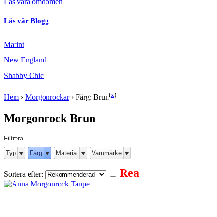
Läs våra omdömen
Läs vår Blogg
Marint
New England
Shabby Chic
(
x
)
Hem
›
Morgonrockar
›
Färg: Brun
Morgonrock Brun
Filtrera
Typ
Färg
Material
Varumärke
Rea
Sortera efter: