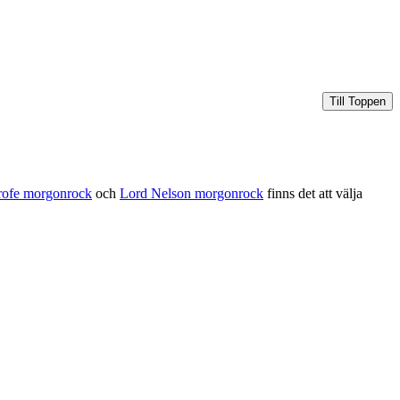
Till Toppen
rofe morgonrock
och
Lord Nelson morgonrock
finns det att välja