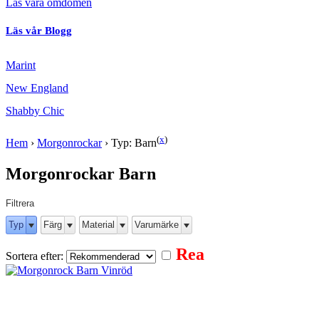
Läs våra omdömen
Läs vår Blogg
Marint
New England
Shabby Chic
(
x
)
Hem
›
Morgonrockar
›
Typ: Barn
Morgonrockar Barn
Filtrera
Typ
Färg
Material
Varumärke
Rea
Sortera efter: