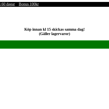
i 60 dagar
Bonus 100kr
Köp innan kl 15 skickas samma dag!
(Gäller lagervaror)