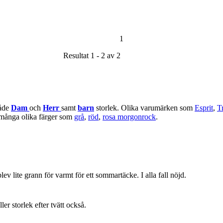
1
Resultat 1 - 2 av 2
både
Dam
och
Herr
samt
barn
storlek. Olika varumärken som
Esprit
,
T
 många olika färger som
grå
,
röd
,
rosa morgonrock
.
lev lite grann för varmt för ett sommartäcke. I alla fall nöjd.
ller storlek efter tvätt också.