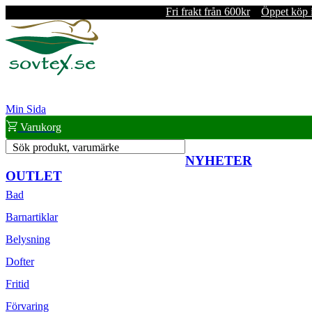
Fri frakt från 600kr
Öppet köp 
Min Sida
Varukorg
Sök produkt, varumärke
NYHETER
OUTLET
Bad
Barnartiklar
Belysning
Dofter
Fritid
Förvaring