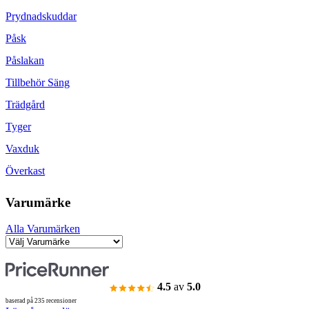
Prydnadskuddar
Påsk
Påslakan
Tillbehör Säng
Trädgård
Tyger
Vaxduk
Överkast
Varumärke
Alla Varumärken
4.5
av
5.0
baserad på 235 recensioner