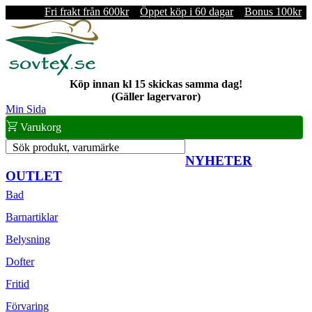
Fri frakt från 600kr
Öppet köp i 60 dagar
Bonus 100kr
Köp innan kl 15 skickas samma dag!
(Gäller lagervaror)
Min Sida
Varukorg
Sök produkt, varumärke
NYHETER
OUTLET
Bad
Barnartiklar
Belysning
Dofter
Fritid
Förvaring