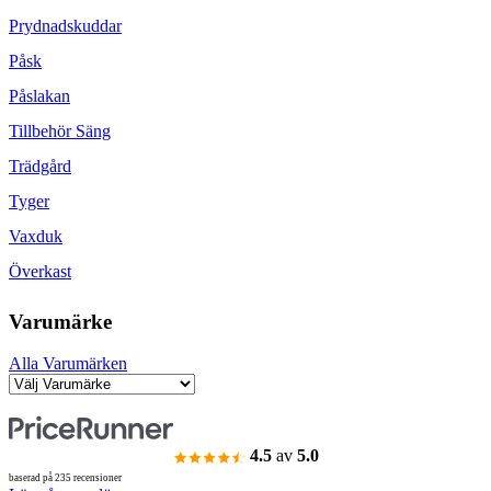
Prydnadskuddar
Påsk
Påslakan
Tillbehör Säng
Trädgård
Tyger
Vaxduk
Överkast
Varumärke
Alla Varumärken
4.5
av
5.0
baserad på 235 recensioner