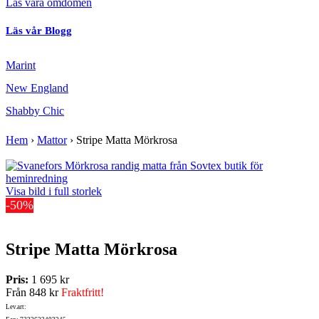
Läs våra omdömen
Läs vår Blogg
Marint
New England
Shabby Chic
Hem
›
Mattor
›
Stripe Matta Mörkrosa
Visa bild i full storlek
-50%
Stripe Matta Mörkrosa
Pris:
1 695 kr
Från
848 kr
Fraktfritt!
Lev.art: