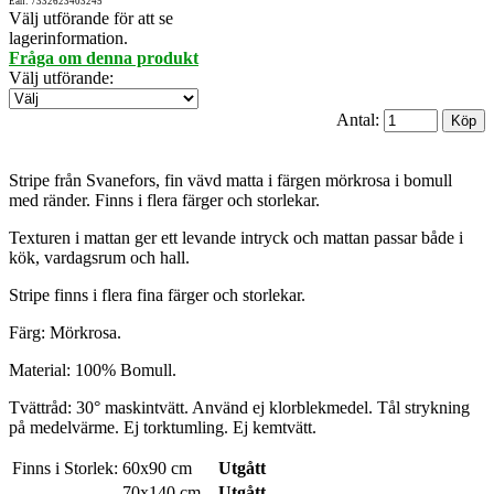
Ean: 7332623403245
Välj utförande för att se
lagerinformation.
Fråga om denna produkt
Välj utförande
:
Antal:
Stripe från Svanefors, fin vävd matta i färgen mörkrosa i bomull
med ränder. Finns i flera färger och storlekar.
Texturen i mattan ger ett levande intryck och mattan passar både i
kök, vardagsrum och hall.
Stripe finns i flera fina färger och storlekar.
Färg: Mörkrosa.
Material: 100% Bomull.
Tvättråd: 30° maskintvätt. Använd ej klorblekmedel. Tål strykning
på medelvärme. Ej torktumling. Ej kemtvätt.
Finns i Storlek:
60x90 cm
Utgått
70x140 cm
Utgått