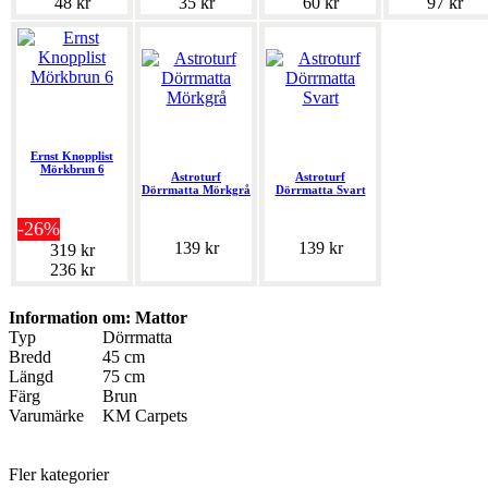
48 kr
35 kr
60 kr
97 kr
Ernst Knopplist
Mörkbrun 6
Astroturf
Astroturf
Dörrmatta Mörkgrå
Dörrmatta Svart
-26%
139 kr
139 kr
319 kr
236 kr
Information om: Mattor
Typ
Dörrmatta
Bredd
45 cm
Längd
75 cm
Färg
Brun
Varumärke
KM Carpets
Fler kategorier