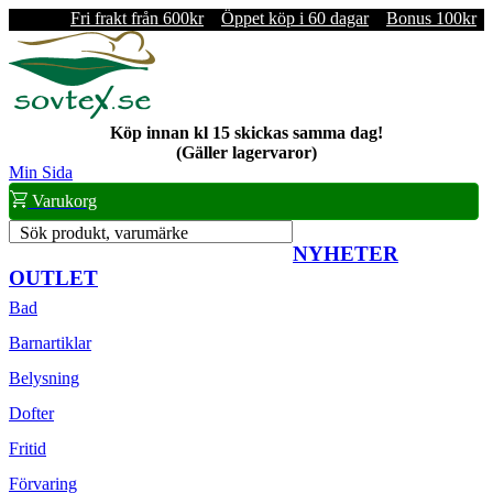
Fri frakt från 600kr
Öppet köp i 60 dagar
Bonus 100kr
Köp innan kl 15 skickas samma dag!
(Gäller lagervaror)
Min Sida
Varukorg
Sök produkt, varumärke
NYHETER
OUTLET
Bad
Barnartiklar
Belysning
Dofter
Fritid
Förvaring