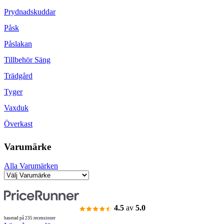
Prydnadskuddar
Påsk
Påslakan
Tillbehör Säng
Trädgård
Tyger
Vaxduk
Överkast
Varumärke
Alla Varumärken
4.5
av
5.0
baserad på 235 recensioner