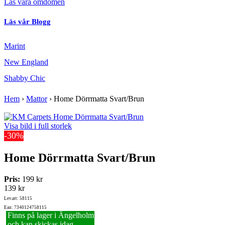
Läs våra omdömen
Läs vår Blogg
Marint
New England
Shabby Chic
Hem
›
Mattor
›
Home Dörrmatta Svart/Brun
Visa bild i full storlek
-30%
Home Dörrmatta Svart/Brun
Pris:
199 kr
139 kr
Lev.art: 58115
Ean: 7340124758115
Finns på lager i Ängelholm
och kan skickas idag.