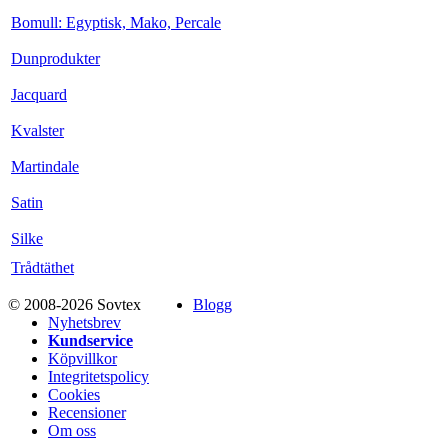
Bomull: Egyptisk, Mako, Percale
Dunprodukter
Jacquard
Kvalster
Martindale
Satin
Silke
Trådtäthet
© 2008-2026 Sovtex
Blogg
Nyhetsbrev
Kundservice
Köpvillkor
Integritetspolicy
Cookies
Recensioner
Om oss