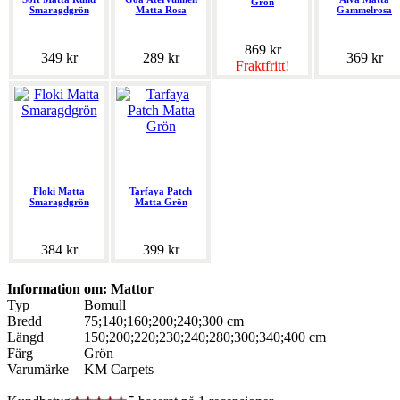
Grön
Smaragdgrön
Matta Rosa
Gammelrosa
869 kr
349 kr
289 kr
369 kr
Fraktfritt!
Floki Matta
Tarfaya Patch
Smaragdgrön
Matta Grön
384 kr
399 kr
Information om: Mattor
Typ
Bomull
Bredd
75;140;160;200;240;300 cm
Längd
150;200;220;230;240;280;300;340;400 cm
Färg
Grön
Varumärke
KM Carpets