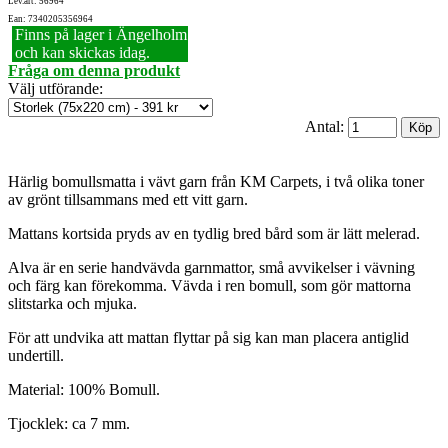
Lev.art: 56964
Ean: 7340205356964
Finns på lager i Ängelholm
och kan skickas idag.
Fråga om denna produkt
Välj utförande
:
Antal:
Härlig bomullsmatta i vävt garn från KM Carpets, i två olika toner
av grönt tillsammans med ett vitt garn.
Mattans kortsida pryds av en tydlig bred bård som är lätt melerad.
Alva är en serie handvävda garnmattor, små avvikelser i vävning
och färg kan förekomma. Vävda i ren bomull, som gör mattorna
slitstarka och mjuka.
För att undvika att mattan flyttar på sig kan man placera antiglid
undertill.
Material: 100% Bomull.
Tjocklek: ca 7 mm.