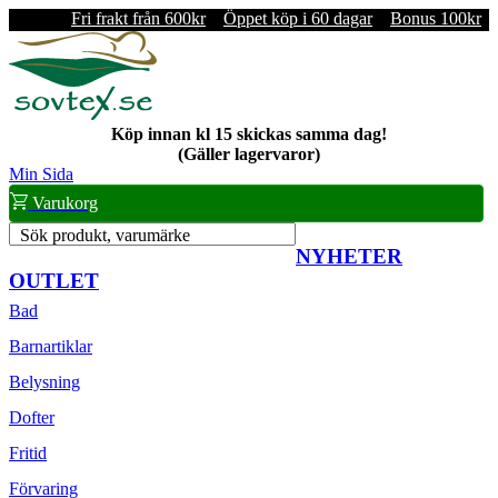
Fri frakt från 600kr
Öppet köp i 60 dagar
Bonus 100kr
Köp innan kl 15 skickas samma dag!
(Gäller lagervaror)
Min Sida
Varukorg
Sök produkt, varumärke
NYHETER
OUTLET
Bad
Barnartiklar
Belysning
Dofter
Fritid
Förvaring