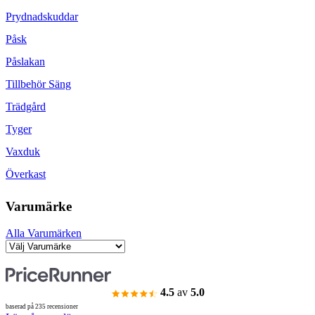
Prydnadskuddar
Påsk
Påslakan
Tillbehör Säng
Trädgård
Tyger
Vaxduk
Överkast
Varumärke
Alla Varumärken
4.5
av
5.0
baserad på 235 recensioner