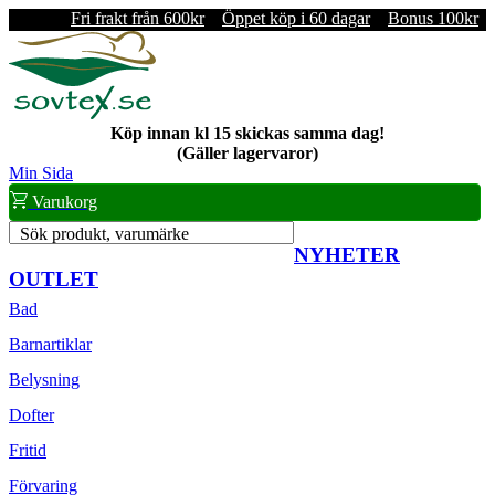
Fri frakt från 600kr
Öppet köp i 60 dagar
Bonus 100kr
Köp innan kl 15 skickas samma dag!
(Gäller lagervaror)
Min Sida
Varukorg
Sök produkt, varumärke
NYHETER
OUTLET
Bad
Barnartiklar
Belysning
Dofter
Fritid
Förvaring