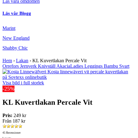
Läs våra omdömen
Läs vår Blogg
Marint
New England
Shabby Chic
Hem
›
Lakan
›
KL Kuvertlakan Percale Vit
Orrefors Jernverk Knivställ Akacia
Ladies Leggings Bambu Svart
Visa bild i full storlek
-25%
KL Kuvertlakan Percale Vit
Pris:
249 kr
Från
187 kr
45 Recensioner