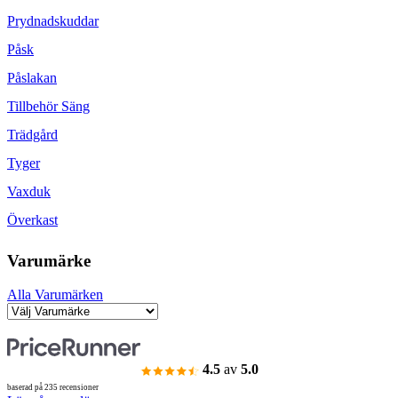
Prydnadskuddar
Påsk
Påslakan
Tillbehör Säng
Trädgård
Tyger
Vaxduk
Överkast
Varumärke
Alla Varumärken
4.5
av
5.0
baserad på 235 recensioner