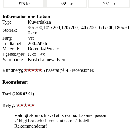
375 kr
359 kr
351 kr
Information om: Lakan
Typ:
Kuvertlakan
90x200;105x200;120x200;140x200;160x200;180x20
Storlek:
0 cm
Färg:
Vit
Trådtäthet
200-249 tc
Material:
Bomulls-Percale
Egenskaper
Öko-Tex
Varumärke:
Kosta Linnewäfveri
Kundbetyg
5 baserat på
45
recensioner.
Recensioner:
Tord (2026-07-04)
Betyg:
Väldigt skön och sval att sova på. Lakanet passar
väldigt bra och sitter spänt som på hotell.
Rekommenderar!