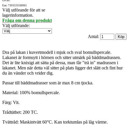
Lev.art:
Ean: 7393533108965
Välj utförande för att se
lagerinformation.
Fråga om denna produkt
Välj utförande
:
Antal:
Dra på lakan i kuvertmodell i mjuk och sval bomullspercale.
Lakanet är formsytt i hörnen och sitter utmärk på bäddmadrassen.
Det är lite knixigt att sätta på dessa, man får "trä in" madrassen i
lakanet. Men när detta väl sitter på plats ligger det slätt och fint hur
du än vänder och vrider dig.
Passar till bäddmadrasser som är max 8 cm tjocka.
Material: 100% bomullspercale.
Färg: Vit.
Trådtäthet: 200 TC.
Tvättråd: Maskintvätt 60°C. Kan torktumlas på låg värme.