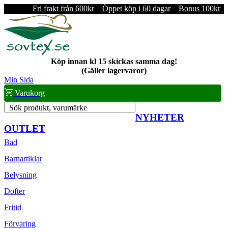
Fri frakt från 600kr
Öppet köp i 60 dagar
Bonus 100kr
Köp innan kl 15 skickas samma dag!
(Gäller lagervaror)
Min Sida
Varukorg
Sök produkt, varumärke
NYHETER
OUTLET
Bad
Barnartiklar
Belysning
Dofter
Fritid
Förvaring