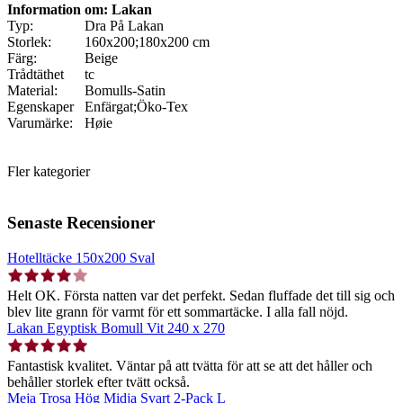
Information om: Lakan
Typ:
Dra På Lakan
Storlek:
160x200;180x200 cm
Färg:
Beige
Trådtäthet
tc
Material:
Bomulls-Satin
Egenskaper
Enfärgat;Öko-Tex
Varumärke:
Høie
Fler kategorier
Senaste Recensioner
Hotelltäcke 150x200 Sval
Helt OK. Första natten var det perfekt. Sedan fluffade det till sig och
blev lite grann för varmt för ett sommartäcke. I alla fall nöjd.
Lakan Egyptisk Bomull Vit 240 x 270
Fantastisk kvalitet. Väntar på att tvätta för att se att det håller och
behåller storlek efter tvätt också.
Meja Trosa Hög Midja Svart 2-Pack L