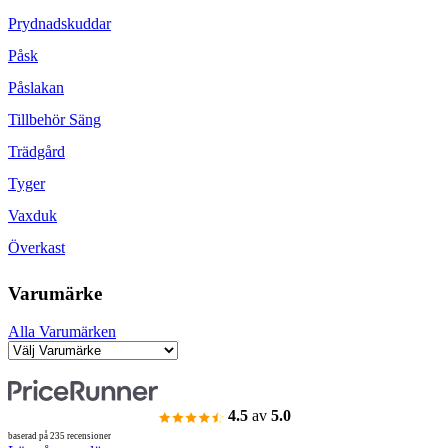
Prydnadskuddar
Påsk
Påslakan
Tillbehör Säng
Trädgård
Tyger
Vaxduk
Överkast
Varumärke
Alla Varumärken
4.5
av
5.0
baserad på 235 recensioner