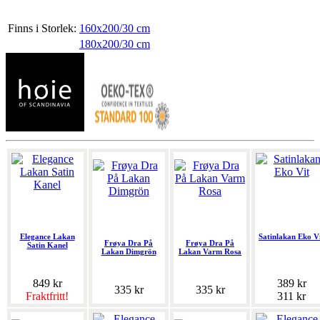
Finns i Storlek:
160x200/30 cm
180x200/30 cm
Elegance Lakan
Satinlakan Eko V
Frøya Dra På
Frøya Dra På
Satin Kanel
Lakan Dimgrön
Lakan Varm Rosa
849 kr
389 kr
335 kr
335 kr
Fraktfritt!
311 kr