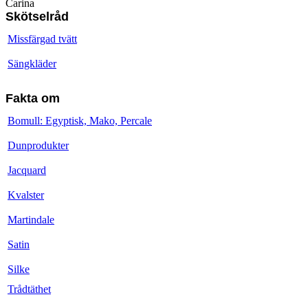
Carina
Skötselråd
Missfärgad tvätt
Sängkläder
Fakta om
Bomull: Egyptisk, Mako, Percale
Dunprodukter
Jacquard
Kvalster
Martindale
Satin
Silke
Trådtäthet