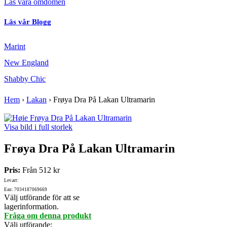
Läs våra omdömen
Läs vår Blogg
Marint
New England
Shabby Chic
Hem
›
Lakan
›
Frøya Dra På Lakan Ultramarin
Visa bild i full storlek
Frøya Dra På Lakan Ultramarin
Pris:
Från
512 kr
Lev.art:
Ean: 7034187069669
Välj utförande för att se
lagerinformation.
Fråga om denna produkt
Välj utförande
: