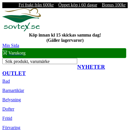
Fri frakt från 600kr
Öppet köp i 60 dagar
Bonus 100kr
Köp innan kl 15 skickas samma dag!
(Gäller lagervaror)
Min Sida
Varukorg
Sök produkt, varumärke
NYHETER
OUTLET
Bad
Barnartiklar
Belysning
Dofter
Fritid
Förvaring