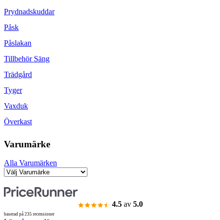
Prydnadskuddar
Påsk
Påslakan
Tillbehör Säng
Trädgård
Tyger
Vaxduk
Överkast
Varumärke
Alla Varumärken
4.5
av
5.0
baserad på 235 recensioner