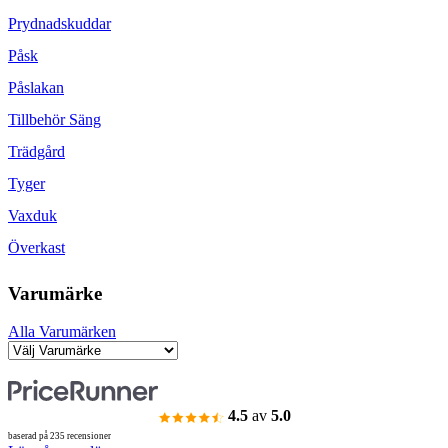
Prydnadskuddar
Påsk
Påslakan
Tillbehör Säng
Trädgård
Tyger
Vaxduk
Överkast
Varumärke
Alla Varumärken
4.5
av
5.0
baserad på 235 recensioner