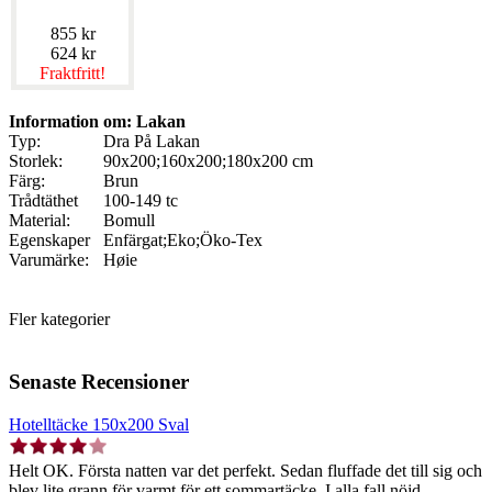
855 kr
624 kr
Fraktfritt!
Information om: Lakan
Typ:
Dra På Lakan
Storlek:
90x200;160x200;180x200 cm
Färg:
Brun
Trådtäthet
100-149 tc
Material:
Bomull
Egenskaper
Enfärgat;Eko;Öko-Tex
Varumärke:
Høie
Fler kategorier
Senaste Recensioner
Hotelltäcke 150x200 Sval
Helt OK. Första natten var det perfekt. Sedan fluffade det till sig och
blev lite grann för varmt för ett sommartäcke. I alla fall nöjd.