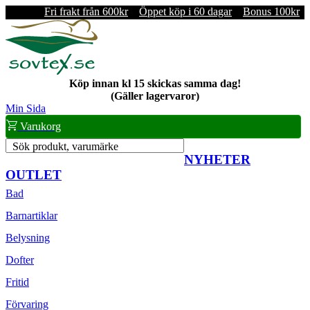
Fri frakt från 600kr
Öppet köp i 60 dagar
Bonus 100kr
Köp innan kl 15 skickas samma dag!
(Gäller lagervaror)
Min Sida
Varukorg
Sök produkt, varumärke
NYHETER
OUTLET
Bad
Barnartiklar
Belysning
Dofter
Fritid
Förvaring