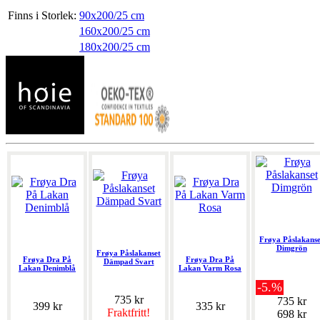
Finns i Storlek:
90x200/25 cm
160x200/25 cm
180x200/25 cm
Frøya Påslakanse
Dimgrön
Frøya Påslakanset
Frøya Dra På
Frøya Dra På
Dämpad Svart
Lakan Denimblå
Lakan Varm Rosa
-5.%
735 kr
735 kr
399 kr
335 kr
Fraktfritt!
698 kr