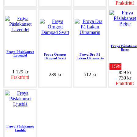
Fraktfritt!
Frøya Påslakanse
Beige
Frøya Påslakanset
Frøya Örngott
Frøya Dra På
Lavendel
Dämpad Svart
Lakan Ultramarin
-15%
1 129 kr
859 kr
289 kr
512 kr
Fraktfritt!
730 kr
Fraktfritt!
Frøya Påslakanset
Ljusblå