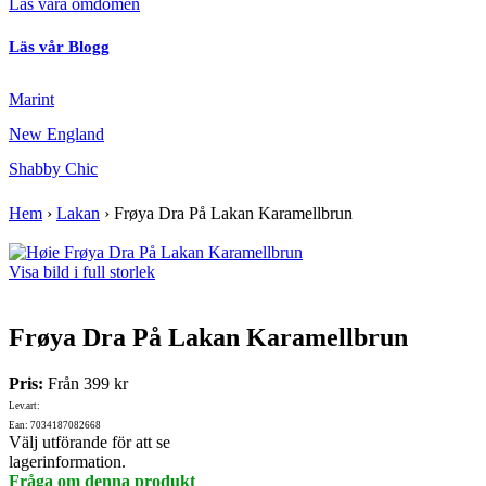
Läs våra omdömen
Läs vår Blogg
Marint
New England
Shabby Chic
Hem
›
Lakan
›
Frøya Dra På Lakan Karamellbrun
Visa bild i full storlek
Frøya Dra På Lakan Karamellbrun
Pris:
Från
399 kr
Lev.art:
Ean: 7034187082668
Välj utförande för att se
lagerinformation.
Fråga om denna produkt