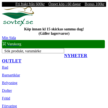
Fri frakt från 600kr
Öppet köp i 60 dagar
Bonus 100kr
Köp innan kl 15 skickas samma dag!
(Gäller lagervaror)
Min Sida
Varukorg
Sök produkt, varumärke
NYHETER
OUTLET
Bad
Barnartiklar
Belysning
Dofter
Fritid
Förvaring