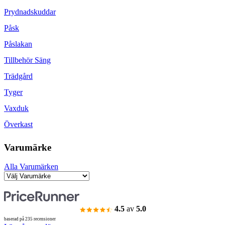
Prydnadskuddar
Påsk
Påslakan
Tillbehör Säng
Trädgård
Tyger
Vaxduk
Överkast
Varumärke
Alla Varumärken
4.5
av
5.0
baserad på 235 recensioner