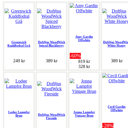
Amy Gardin
Offwhite
Greenwich
Doftljus WoodWick
Doftljus WoodWi
Kuddfodral Grå
Spiced Blackberry
White Honey
-60%
249 kr
389 kr
389 kr
819 kr
328 kr
Cecil Gardin
Offwhite
Lodge Lampfot
Jonna Lampfot
Doftljus WoodWick
Brun
Vintage Brun
Fireside
-28%