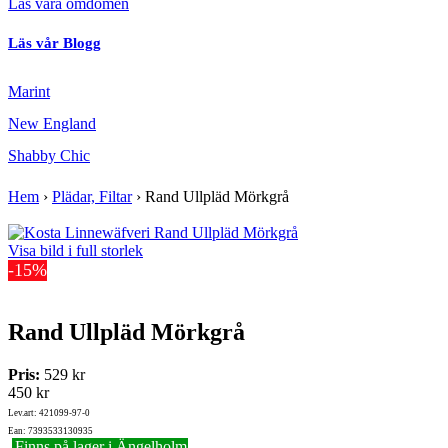
Läs våra omdömen
Läs vår Blogg
Marint
New England
Shabby Chic
Hem
›
Plädar, Filtar
›
Rand Ullpläd Mörkgrå
Visa bild i full storlek
-15%
Rand Ullpläd Mörkgrå
Pris:
529 kr
450 kr
Lev.art: 421099-97-0
Ean: 7393533130935
Finns på lager i Ängelholm