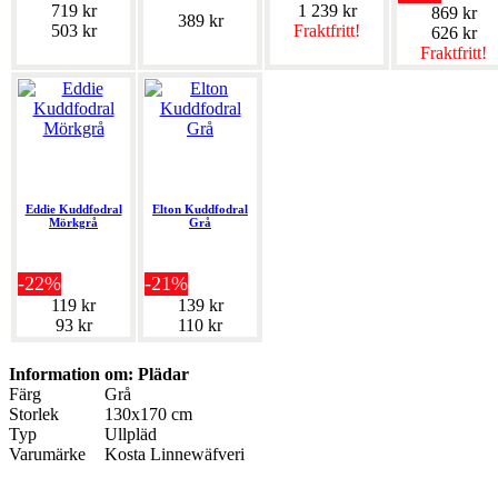
719 kr
1 239 kr
869 kr
389 kr
503 kr
Fraktfritt!
626 kr
Fraktfritt!
Eddie Kuddfodral
Elton Kuddfodral
Mörkgrå
Grå
-22%
-21%
119 kr
139 kr
93 kr
110 kr
Information om: Plädar
Färg
Grå
Storlek
130x170 cm
Typ
Ullpläd
Varumärke
Kosta Linnewäfveri