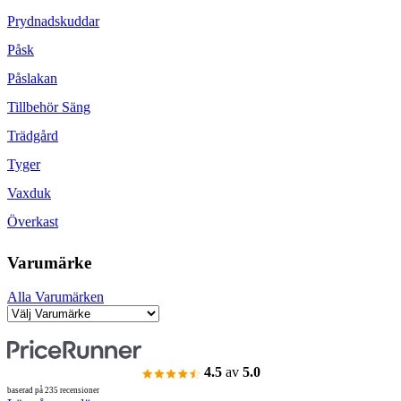
Prydnadskuddar
Påsk
Påslakan
Tillbehör Säng
Trädgård
Tyger
Vaxduk
Överkast
Varumärke
Alla Varumärken
4.5
av
5.0
baserad på 235 recensioner