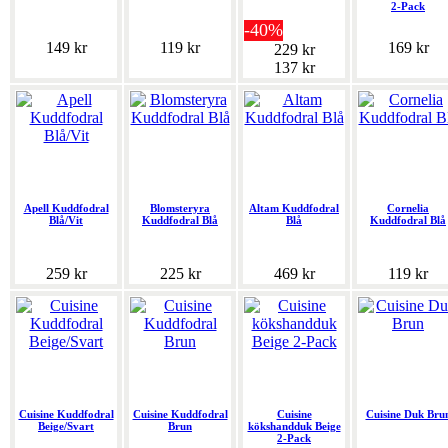
2-Pack
-40%
149 kr
119 kr
169 kr
229 kr
137 kr
Apell Kuddfodral
Blomsteryra
Altam Kuddfodral
Cornelia
Blå/Vit
Kuddfodral Blå
Blå
Kuddfodral Blå
259 kr
225 kr
469 kr
119 kr
Cuisine Kuddfodral
Cuisine Kuddfodral
Cuisine
Cuisine Duk Bru
Beige/Svart
Brun
kökshandduk Beige
2-Pack