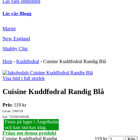
Läs våra omdömen
Läs vår Blogg
Marint
New England
Shabby Chic
Hem
›
Kuddfodral
›
Cuisine Kuddfodral Randig Blå
Visa bild i full storlek
Cuisine Kuddfodral Randig Blå
Pris:
119 kr
Lev.art: 2384758
Ean: 7332962300588
Finns på lager i Ängelholm
och kan skickas idag.
Fråga om denna produkt
Cuisine Kuddfodral Randig
119 kr