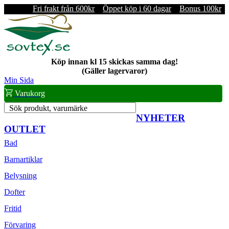
Fri frakt från 600kr
Öppet köp i 60 dagar
Bonus 100kr
Köp innan kl 15 skickas samma dag!
(Gäller lagervaror)
Min Sida
Varukorg
Sök produkt, varumärke
NYHETER
OUTLET
Bad
Barnartiklar
Belysning
Dofter
Fritid
Förvaring