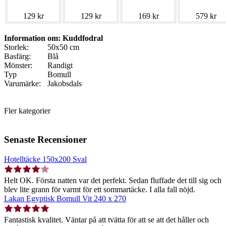
129 kr
129 kr
169 kr
579 kr
Information om: Kuddfodral
Storlek:
50x50 cm
Basfärg:
Blå
Mönster:
Randigt
Typ
Bomull
Varumärke:
Jakobsdals
Fler kategorier
Senaste Recensioner
Hotelltäcke 150x200 Sval
Helt OK. Första natten var det perfekt. Sedan fluffade det till sig och
blev lite grann för varmt för ett sommartäcke. I alla fall nöjd.
Lakan Egyptisk Bomull Vit 240 x 270
Fantastisk kvalitet. Väntar på att tvätta för att se att det håller och