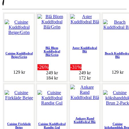
Blå Blom
Aster Kuddfodral
Kuddfodral
Blå
Cuisine Kuddfodral
Beach Kuddfodra
Blå/Grön
Beige/Grön
Blå
-26%
-31%
129 kr
129 kr
249 kr
249 kr
184 kr
172 kr
Ankare Rand
Kuddfodral Blå
Cuisine Förkläde
Cuisine Kuddfodral
Cuisine
Beige
Randig Gul
kökshandduk Bru