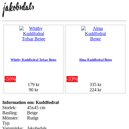
Whitby Kuddfodral Tofsar Beige
Alma Kuddfodral Beige
-50%
-33%
179 kr
335 kr
90 kr
224 kr
Information om: Kuddfodral
Storlek:
45x45 cm
Basfärg:
Beige
Mönster:
Rutigt
Typ
Varumärke:
Jakobsdals