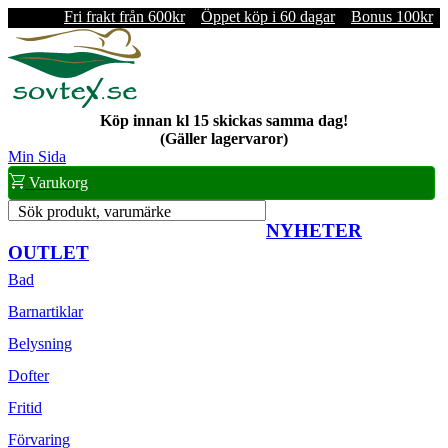
Fri frakt från 600kr
Öppet köp i 60 dagar
Bonus 100kr
Köp innan kl 15 skickas samma dag!
(Gäller lagervaror)
Min Sida
Varukorg
Sök produkt, varumärke
NYHETER
OUTLET
Bad
Barnartiklar
Belysning
Dofter
Fritid
Förvaring