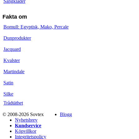
Sängkläder
Fakta om
Bomull: Egyptisk, Mako, Percale
Dunprodukter
Jacquard
Kvalster
Martindale
Satin
Silke
Trådtäthet
© 2008-2026 Sovtex
Blogg
Nyhetsbrev
Kundservice
Köpvillkor
Integritetspolicy