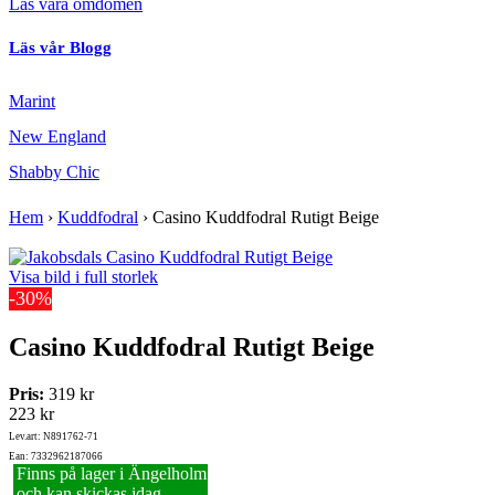
Läs våra omdömen
Läs vår Blogg
Marint
New England
Shabby Chic
Hem
›
Kuddfodral
›
Casino Kuddfodral Rutigt Beige
Visa bild i full storlek
-30%
Casino Kuddfodral Rutigt Beige
Pris:
319 kr
223 kr
Lev.art: N891762-71
Ean: 7332962187066
Finns på lager i Ängelholm
och kan skickas idag.