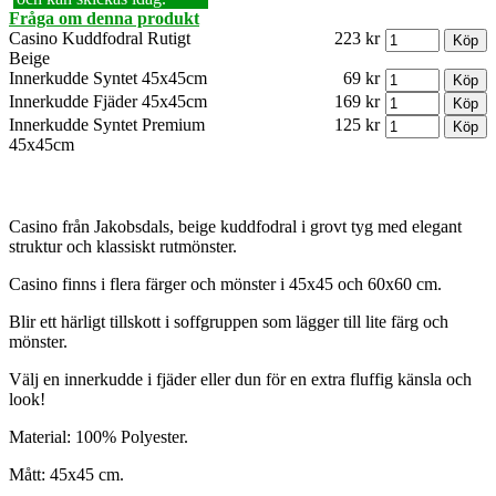
Fråga om denna produkt
Casino Kuddfodral Rutigt
223 kr
Beige
Innerkudde Syntet 45x45cm
69 kr
Innerkudde Fjäder 45x45cm
169 kr
Innerkudde Syntet Premium
125 kr
45x45cm
Casino från Jakobsdals, beige kuddfodral i grovt tyg med elegant
struktur och klassiskt rutmönster.
Casino finns i flera färger och mönster i 45x45 och 60x60 cm.
Blir ett härligt tillskott i soffgruppen som lägger till lite färg och
mönster.
Välj en innerkudde i fjäder eller dun för en extra fluffig känsla och
look!
Material: 100% Polyester.
Mått: 45x45 cm.