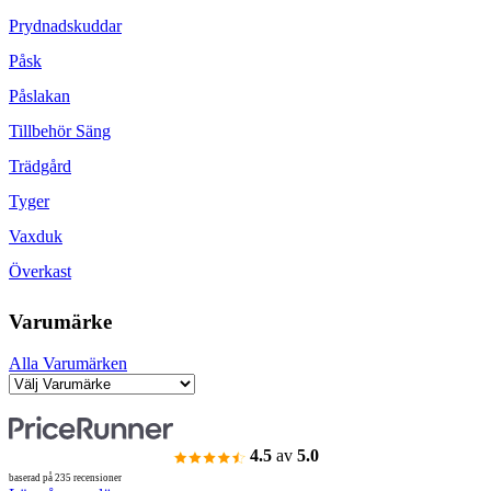
Prydnadskuddar
Påsk
Påslakan
Tillbehör Säng
Trädgård
Tyger
Vaxduk
Överkast
Varumärke
Alla Varumärken
4.5
av
5.0
baserad på 235 recensioner