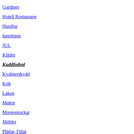
Gardiner
Hotell Restaurang
Husdjur
Inredning
JUL
Kläder
Kuddfodral
Kvalsterskydd
Kök
Lakan
Mattor
Morgonrockar
Möbler
Plädar, Filtar