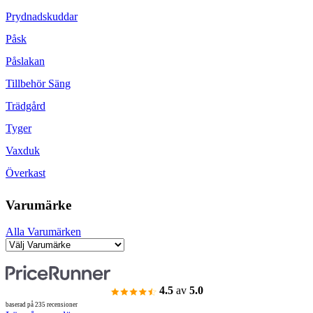
Prydnadskuddar
Påsk
Påslakan
Tillbehör Säng
Trädgård
Tyger
Vaxduk
Överkast
Varumärke
Alla Varumärken
4.5
av
5.0
baserad på 235 recensioner