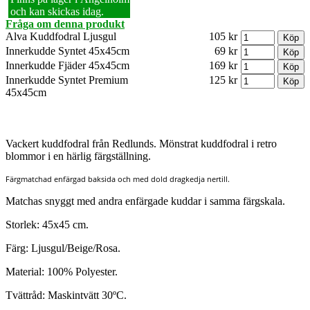
och kan skickas idag.
Fråga om denna produkt
Alva Kuddfodral Ljusgul
105 kr
Innerkudde Syntet 45x45cm
69 kr
Innerkudde Fjäder 45x45cm
169 kr
Innerkudde Syntet Premium
125 kr
45x45cm
Vackert kuddfodral från Redlunds. Mönstrat kuddfodral i retro
blommor i en härlig färgställning.
Färgmatchad enfärgad baksida och med dold dragkedja nertill.
Matchas snyggt med andra enfärgade kuddar i samma färgskala.
Storlek: 45x45 cm.
Färg: Ljusgul/Beige/Rosa.
Material: 100% Polyester.
Tvättråd: Maskintvätt 30ºC.