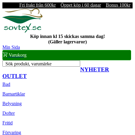
Fri frakt från 600kr
Öppet köp i 60 dagar
Bonus 100kr
Köp innan kl 15 skickas samma dag!
(Gäller lagervaror)
Min Sida
Varukorg
Sök produkt, varumärke
NYHETER
OUTLET
Bad
Barnartiklar
Belysning
Dofter
Fritid
Förvaring