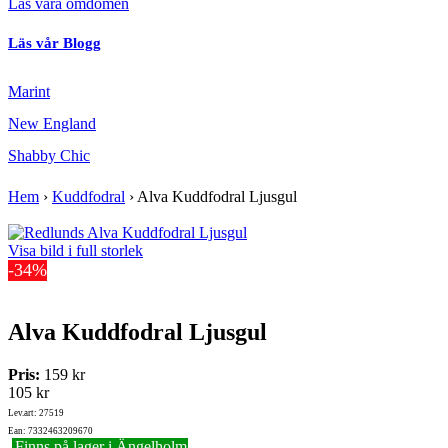
Läs våra omdömen
Läs vår Blogg
Marint
New England
Shabby Chic
Hem
›
Kuddfodral
›
Alva Kuddfodral Ljusgul
Visa bild i full storlek
-34%
Alva Kuddfodral Ljusgul
Pris:
159 kr
105 kr
Lev.art: 27519
Ean: 7332463209670
Finns på lager i Ängelholm