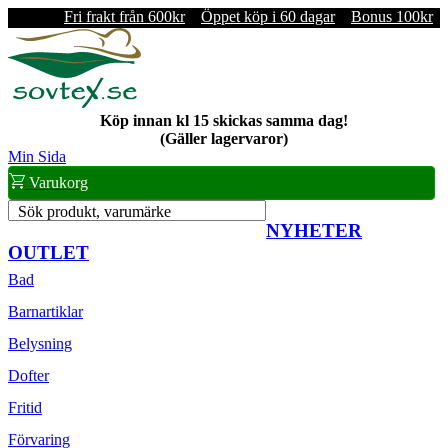
Fri frakt från 600kr
Öppet köp i 60 dagar
Bonus 100kr
Köp innan kl 15 skickas samma dag!
(Gäller lagervaror)
Min Sida
Varukorg
Sök produkt, varumärke
NYHETER
OUTLET
Bad
Barnartiklar
Belysning
Dofter
Fritid
Förvaring