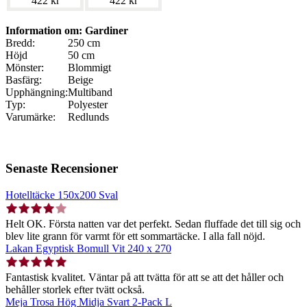
422 kr
422 kr
Information om: Gardiner
Bredd:
250 cm
Höjd
50 cm
Mönster:
Blommigt
Basfärg:
Beige
Upphängning:
Multiband
Typ:
Polyester
Varumärke:
Redlunds
Senaste Recensioner
Hotelltäcke 150x200 Sval
Helt OK. Första natten var det perfekt. Sedan fluffade det till sig och
blev lite grann för varmt för ett sommartäcke. I alla fall nöjd.
Lakan Egyptisk Bomull Vit 240 x 270
Fantastisk kvalitet. Väntar på att tvätta för att se att det håller och
behåller storlek efter tvätt också.
Meja Trosa Hög Midja Svart 2-Pack L