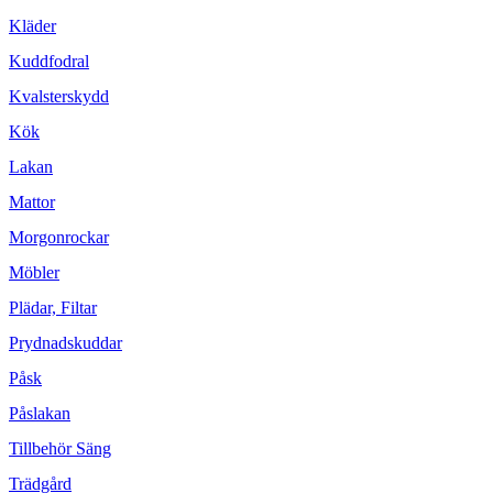
Kläder
Kuddfodral
Kvalsterskydd
Kök
Lakan
Mattor
Morgonrockar
Möbler
Plädar, Filtar
Prydnadskuddar
Påsk
Påslakan
Tillbehör Säng
Trädgård