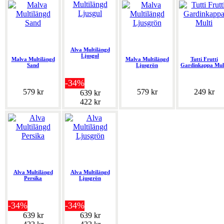
Alva Multilängd
Ljusgul
Malva Multilängd
Malva Multilängd
Tutti Frutti
Sand
Ljusgrön
Gardinkappa Mul
-34%
579 kr
579 kr
249 kr
639 kr
422 kr
Alva Multilängd
Alva Multilängd
Persika
Ljusgrön
-34%
-34%
639 kr
639 kr