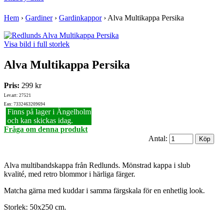
Hem
›
Gardiner
›
Gardinkappor
›
Alva Multikappa Persika
Visa bild i full storlek
Alva Multikappa Persika
Pris:
299 kr
Lev.art: 27521
Ean: 7332463209694
Finns på lager i Ängelholm
och kan skickas idag.
Fråga om denna produkt
Antal:
Alva multibandskappa från Redlunds. Mönstrad kappa i slub
kvalité, med retro blommor i härliga färger.
Matcha gärna med kuddar i samma färgskala för en enhetlig look.
Storlek: 50x250 cm.