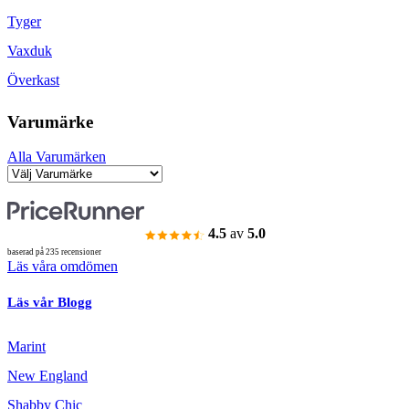
Tyger
Vaxduk
Överkast
Varumärke
Alla Varumärken
4.5
av
5.0
baserad på 235 recensioner
Läs våra omdömen
Läs vår Blogg
Marint
New England
Shabby Chic