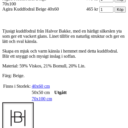
70x100
Agira Kuddfodral Beige 40x60
465 kr
Tjusigt kuddfodral från Halvor Bakke, med en härligt silkeslen yta
som ger ett vackert glans. Linet tillför en naturlig struktur och ger en
lätt och sval känsla.
Skapa en mjuk och varm känsla i hemmet med detta kuddfodral.
Blir ett snyggt och mysigt inslag i soffan.
Material: 59% Viskos, 21% Bomull, 20% Lin.
Färg: Beige.
Finns i Storlek:
40x60 cm
50x50 cm
Utgått
70x100 cm