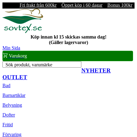
Fri frakt från 600kr
Öppet köp i 60 dagar
Bonus 100kr
Köp innan kl 15 skickas samma dag!
(Gäller lagervaror)
Min Sida
Varukorg
Sök produkt, varumärke
NYHETER
OUTLET
Bad
Barnartiklar
Belysning
Dofter
Fritid
Förvaring