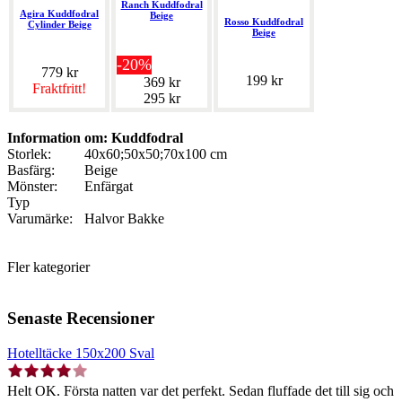
Ranch Kuddfodral
Agira Kuddfodral
Beige
Rosso Kuddfodral
Cylinder Beige
Beige
-20%
779 kr
199 kr
369 kr
Fraktfritt!
295 kr
Information om: Kuddfodral
Storlek:
40x60;50x50;70x100 cm
Basfärg:
Beige
Mönster:
Enfärgat
Typ
Varumärke:
Halvor Bakke
Fler kategorier
Senaste Recensioner
Hotelltäcke 150x200 Sval
Helt OK. Första natten var det perfekt. Sedan fluffade det till sig och