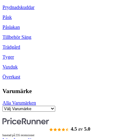
Prydnadskuddar
Påsk
Påslakan
Tillbehör Säng
Trädgård
Tyger
Vaxduk
Överkast
Varumärke
Alla Varumärken
4.5
av
5.0
baserad på 235 recensioner