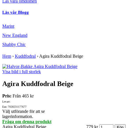
Läs våra omdömen
Läs vår Blogg
Marint
New England
Shabby Chic
Hem
›
Kuddfodral
›
Agira Kuddfodral Beige
Visa bild i full storlek
Agira Kuddfodral Beige
Pris:
Från
465 kr
Lev.art:
Ean: 7028231177677
Välj utförande för att se
lagerinformation.
Fråga om denna produkt
Agira Kuddfodral Beige
779 kr