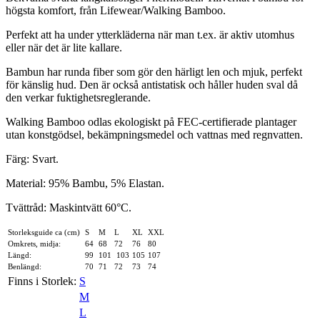
högsta komfort, från Lifewear/Walking Bamboo.
Perfekt att ha under ytterkläderna när man t.ex. är aktiv utomhus
eller när det är lite kallare.
Bambun har runda fiber som gör den härligt len och mjuk, perfekt
för känslig hud. Den är också antistatisk och håller huden sval då
den verkar fuktighetsreglerande.
Walking Bamboo odlas ekologiskt på FEC-certifierade plantager
utan konstgödsel, bekämpningsmedel och vattnas med regnvatten.
Färg: Svart.
Material: 95% Bambu, 5% Elastan.
Tvättråd: Maskintvätt 60°C.
Storleksguide ca (cm)
S
M
L
XL
XXL
Omkrets, midja:
64
68
72
76
80
Längd:
99
101
103
105
107
Benlängd:
70
71
72
73
74
Finns i Storlek:
S
M
L