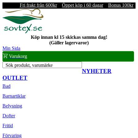
Fri frakt från 600kr
Öppet köp i 60 dagar
Bonus 100kr
Köp innan kl 15 skickas samma dag!
(Gäller lagervaror)
Min Sida
Varukorg
Sök produkt, varumärke
NYHETER
OUTLET
Bad
Barnartiklar
Belysning
Dofter
Fritid
Förvaring