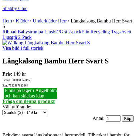
Shabby Chic
Hem
›
Kläder
›
Underkläder Herr
›
Långkalsong Bambu Herr Svart
S
Ribbad Babystrumpa Ljusblå/Grå 2-pack
Elin Recycling Tygservett
Ljusgrå 2-Pack
Visa bild i full storlek
Långkalsong Bambu Herr Svart S
Pris:
149 kr
Lev.art: 0000683570153
Ean: 7332597612964
Finns på lager i Ängelholm
och kan skickas idag.
Fråga om denna produkt
Välj utförande
:
Antal:
Bekväma svarta långkalsonger i herrmodell. Tillverkat i bambu för