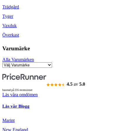
Trädgård
Tyger
Vaxduk
Överkast
Varumärke
Alla Varumärken
4.5
av
5.0
baserad på 235 recensioner
Läs våra omdömen
Läs vår Blogg
Marint
New England