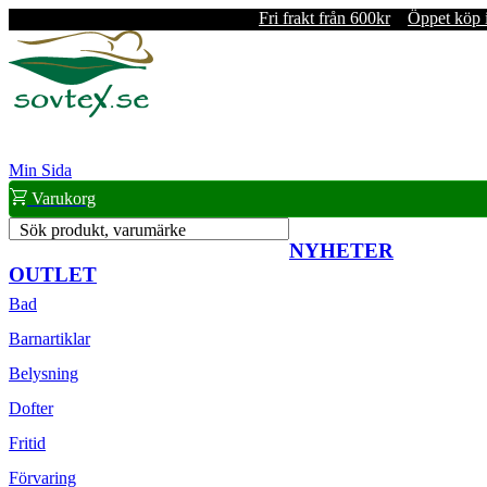
Fri frakt från 600kr
Öppet köp 
Min Sida
Varukorg
Sök produkt, varumärke
NYHETER
OUTLET
Bad
Barnartiklar
Belysning
Dofter
Fritid
Förvaring