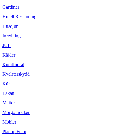
Gardiner
Hotell Restaurang
Husdjur
Inredning
JUL
Kläder
Kuddfodral
Kvalsterskydd
Kök
Lakan
Mattor
Morgonrockar
Möbler
Plädar, Filtar