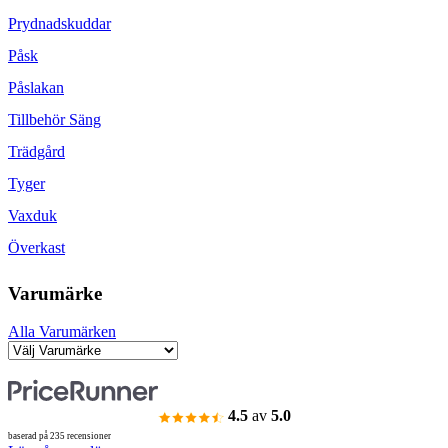
Prydnadskuddar
Påsk
Påslakan
Tillbehör Säng
Trädgård
Tyger
Vaxduk
Överkast
Varumärke
Alla Varumärken
4.5
av
5.0
baserad på 235 recensioner