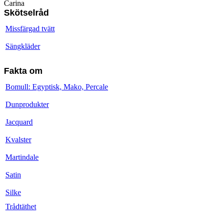
Carina
Skötselråd
Missfärgad tvätt
Sängkläder
Fakta om
Bomull: Egyptisk, Mako, Percale
Dunprodukter
Jacquard
Kvalster
Martindale
Satin
Silke
Trådtäthet