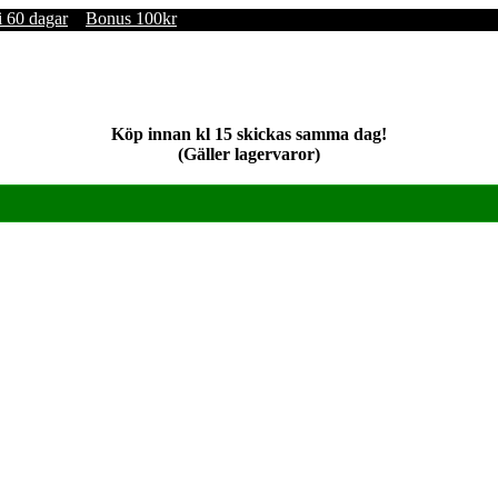
i 60 dagar
Bonus 100kr
Köp innan kl 15 skickas samma dag!
(Gäller lagervaror)