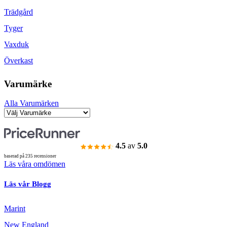
Trädgård
Tyger
Vaxduk
Överkast
Varumärke
Alla Varumärken
4.5
av
5.0
baserad på 235 recensioner
Läs våra omdömen
Läs vår Blogg
Marint
New England