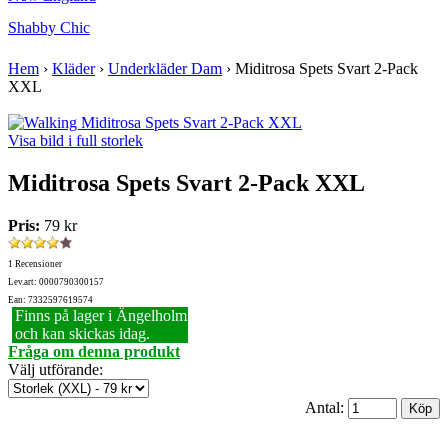
Shabby Chic
Hem
›
Kläder
›
Underkläder Dam
›
Miditrosa Spets Svart 2-Pack
XXL
Visa bild i full storlek
Miditrosa Spets Svart 2-Pack XXL
Pris:
79 kr
1 Recensioner
Lev.art: 0000790300157
Ean: 7332597619574
Finns på lager i Ängelholm
och kan skickas idag.
Fråga om denna produkt
Välj utförande
:
Antal: