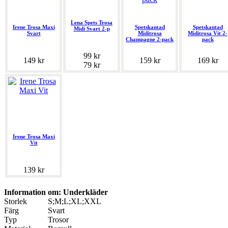
Lena Spets Trosa
Irene Trosa Maxi
Spetskantad
Spetskantad
Midi Svart 2-p
Svart
Miditrosa
Miditrosa Vit 2-
Champagne 2-pack
pack
99 kr
149 kr
159 kr
169 kr
79 kr
Irene Trosa Maxi
Vit
139 kr
Information om: Underkläder
Storlek
S;M;L;XL;XXL
Färg
Svart
Typ
Trosor