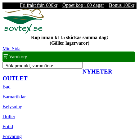
Fri frakt från 600kr
Öppet köp i 60 dagar
Bonus 100kr
Köp innan kl 15 skickas samma dag!
(Gäller lagervaror)
Min Sida
Varukorg
Sök produkt, varumärke
NYHETER
OUTLET
Bad
Barnartiklar
Belysning
Dofter
Fritid
Förvaring