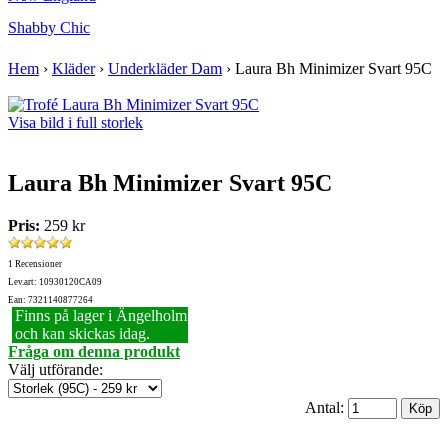
Shabby Chic
Hem
›
Kläder
›
Underkläder Dam
›
Laura Bh Minimizer Svart 95C
Visa bild i full storlek
Laura Bh Minimizer Svart 95C
Pris:
259 kr
1 Recensioner
Lev.art: 10930120CA09
Ean: 7321140877264
Finns på lager i Ängelholm
och kan skickas idag.
Fråga om denna produkt
Välj utförande
:
Antal: