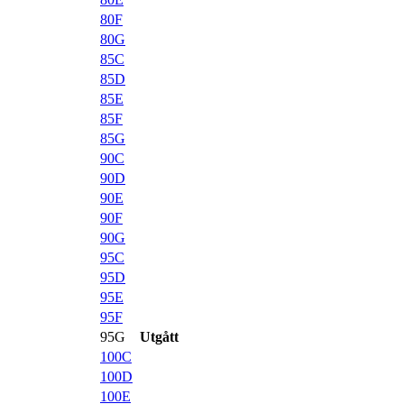
80F
80G
85C
85D
85E
85F
85G
90C
90D
90E
90F
90G
95C
95D
95E
95F
95G
Utgått
100C
100D
100E