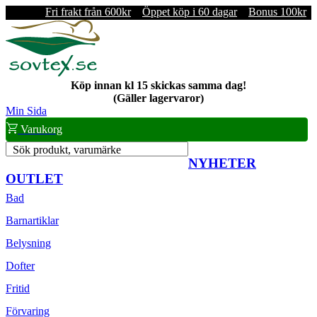
Fri frakt från 600kr
Öppet köp i 60 dagar
Bonus 100kr
Köp innan kl 15 skickas samma dag!
(Gäller lagervaror)
Min Sida
Varukorg
Sök produkt, varumärke
NYHETER
OUTLET
Bad
Barnartiklar
Belysning
Dofter
Fritid
Förvaring