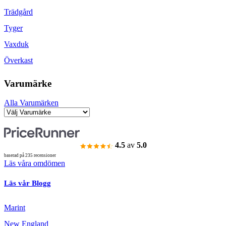
Trädgård
Tyger
Vaxduk
Överkast
Varumärke
Alla Varumärken
4.5
av
5.0
baserad på 235 recensioner
Läs våra omdömen
Läs vår Blogg
Marint
New England