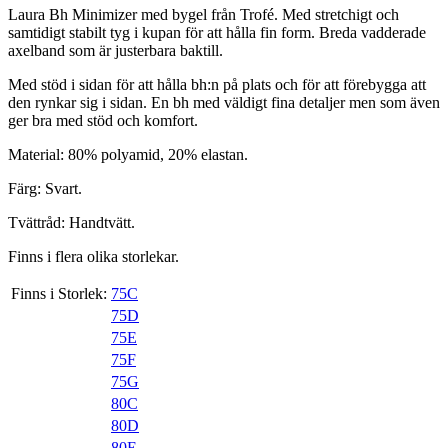
Laura Bh Minimizer med bygel från Trofé. Med stretchigt och
samtidigt stabilt tyg i kupan för att hålla fin form. Breda vadderade
axelband som är justerbara baktill.
Med stöd i sidan för att hålla bh:n på plats och för att förebygga att
den rynkar sig i sidan. En bh med väldigt fina detaljer men som även
ger bra med stöd och komfort.
Material: 80% polyamid, 20% elastan.
Färg: Svart.
Tvättråd: Handtvätt.
Finns i flera olika storlekar.
Finns i Storlek:
75C
75D
75E
75F
75G
80C
80D
80E