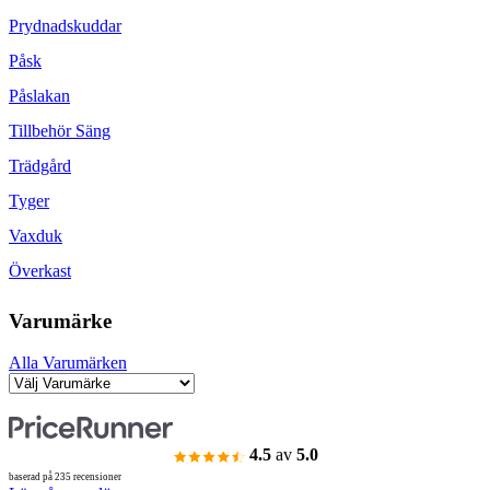
Prydnadskuddar
Påsk
Påslakan
Tillbehör Säng
Trädgård
Tyger
Vaxduk
Överkast
Varumärke
Alla Varumärken
4.5
av
5.0
baserad på 235 recensioner