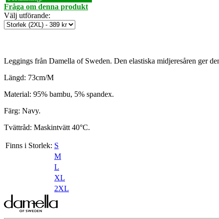
Fråga om denna produkt
Välj utförande
:
Leggings från Damella of Sweden. Den elastiska midjeresåren ger den
Längd: 73cm/M
Material: 95% bambu, 5% spandex.
Färg: Navy.
Tvättråd: Maskintvätt 40°C.
Finns i Storlek:
S
M
L
XL
2XL