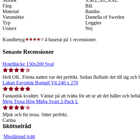
Storlek
S;M;L;XL;XXL
Färg
Blå
Material
Bambu
Varumärke
Damella of Sweden
Typ
Leggins
Unisex
Nej
Kundbetyg
4 baserat på
1
recensioner.
Senaste Recensioner
Hotelltäcke 150x200 Sval
Helt OK. Första natten var det perfekt. Sedan fluffade det till sig och b
Lakan Egyptisk Bomull Vit 240 x 270
Fantastisk kvalitet. Väntar på att tvätta för att se att det håller och behå
Meja Trosa Hög Midja Svart 2-Pack L
Mjuk och fin trosa. Sitter perfekt.
Carina
Skötselråd
Missfärgad tvätt