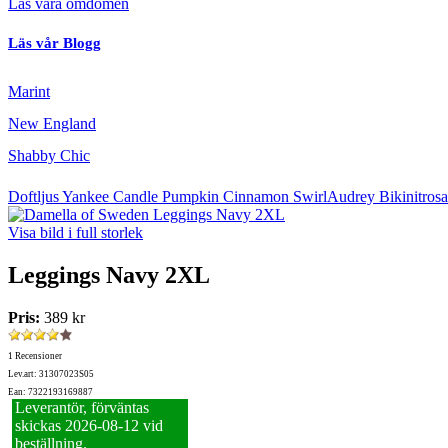
Läs våra omdömen
Läs vår Blogg
Marint
New England
Shabby Chic
Doftljus Yankee Candle Pumpkin Cinnamon Swirl
Audrey Bikinitros
Visa bild i full storlek
Leggings Navy 2XL
Pris:
389 kr
1 Recensioner
Lev.art: 31307023S05
Ean: 7322193169887
Leverantör, förväntas
skickas 2026‑08‑12 vid
beställning.