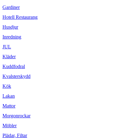
Gardiner
Hotell Restaurang
Husdjur
Inredning
JUL
Kläder
Kuddfodral
Kvalsterskydd
Kök
Lakan
Mattor
Morgonrockar
Möbler
Plädar, Filtar