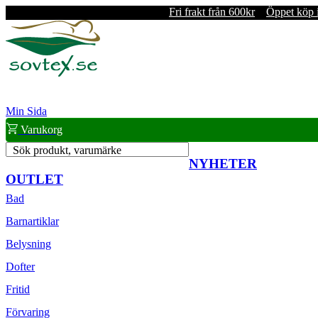
Fri frakt från 600kr
Öppet köp 
Min Sida
Varukorg
Sök produkt, varumärke
NYHETER
OUTLET
Bad
Barnartiklar
Belysning
Dofter
Fritid
Förvaring