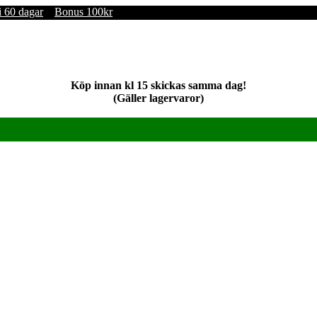
i 60 dagar
Bonus 100kr
Köp innan kl 15 skickas samma dag!
(Gäller lagervaror)