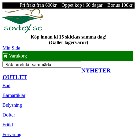
Fri frakt från 600kr
Öppet köp i 60 dagar
Bonus 100kr
Köp innan kl 15 skickas samma dag!
(Gäller lagervaror)
Min Sida
Varukorg
Sök produkt, varumärke
NYHETER
OUTLET
Bad
Barnartiklar
Belysning
Dofter
Fritid
Förvaring