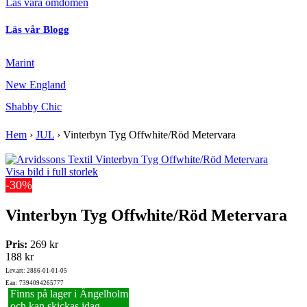
Läs våra omdömen
Läs vår Blogg
Marint
New England
Shabby Chic
Hem
›
JUL
›
Vinterbyn Tyg Offwhite/Röd Metervara
Visa bild i full storlek
-30%
Vinterbyn Tyg Offwhite/Röd Metervara
Pris:
269 kr
188 kr
Lev.art: 2886-01-01-05
Ean: 7394094265777
Finns på lager i Ängelholm
och kan skickas idag.