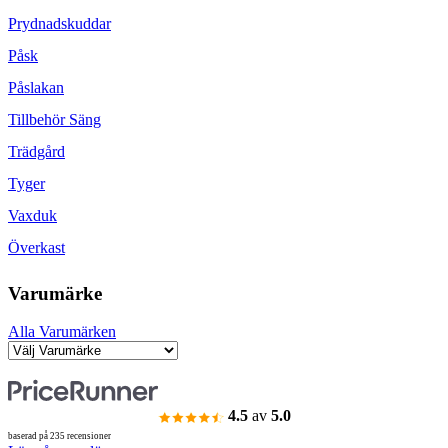
Prydnadskuddar
Påsk
Påslakan
Tillbehör Säng
Trädgård
Tyger
Vaxduk
Överkast
Varumärke
Alla Varumärken
4.5
av
5.0
baserad på 235 recensioner