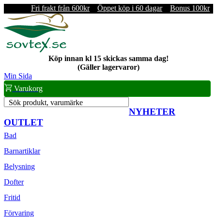
Fri frakt från 600kr
Öppet köp i 60 dagar
Bonus 100kr
Köp innan kl 15 skickas samma dag!
(Gäller lagervaror)
Min Sida
Varukorg
Sök produkt, varumärke
NYHETER
OUTLET
Bad
Barnartiklar
Belysning
Dofter
Fritid
Förvaring