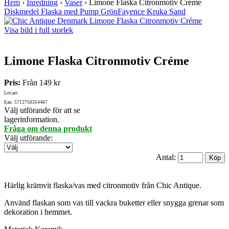
Hem
›
Inredning
›
Vaser
›
Limone Flaska Citronmotiv Créme
Diskmedel Flaska med Pump Grön
Fayence Kruka Sand
Visa bild i full storlek
Limone Flaska Citronmotiv Créme
Pris:
Från
149 kr
Lev.art:
Ean: 5712750354467
Välj utförande för att se
lagerinformation.
Fråga om denna produkt
Välj utförande
:
Antal:
Härlig krämvit flaska/vas med citronmotiv från Chic Antique.
Använd flaskan som vas till vackra buketter eller snygga grenar som
dekoration i hemmet.