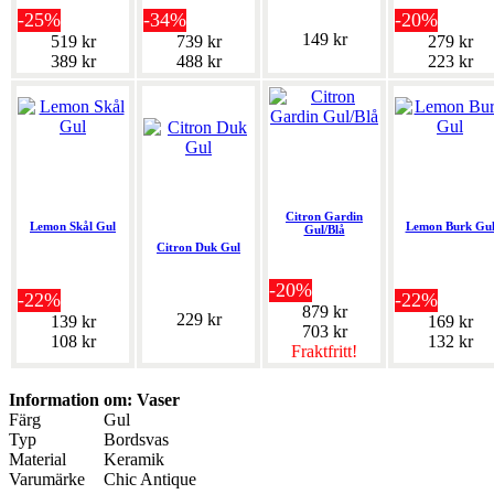
-25%
-34%
-20%
149 kr
519 kr
739 kr
279 kr
389 kr
488 kr
223 kr
Citron Gardin
Lemon Skål Gul
Lemon Burk Gu
Gul/Blå
Citron Duk Gul
-20%
-22%
-22%
879 kr
229 kr
139 kr
169 kr
703 kr
108 kr
132 kr
Fraktfritt!
Information om: Vaser
Färg
Gul
Typ
Bordsvas
Material
Keramik
Varumärke
Chic Antique