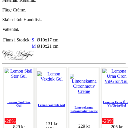
Material: Keramik.
Färg: Créme.
Skötselråd: Handdisk.
Vattentät.
Finns i Storlek:
S
Ø10x17 cm
M
Ø10x21 cm
Lemon Skål Stor
Lemona Urna Ör
Lemon Vaxduk Gul
Gul
Vit/Grön/Gul
Limonekanna
Citronmotiv Créme
-28%
-20%
131 kr
229 kr
829 kr
205 kr