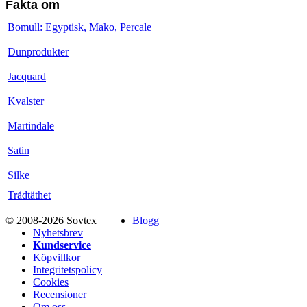
Fakta om
Bomull: Egyptisk, Mako, Percale
Dunprodukter
Jacquard
Kvalster
Martindale
Satin
Silke
Trådtäthet
© 2008-2026 Sovtex
Blogg
Nyhetsbrev
Kundservice
Köpvillkor
Integritetspolicy
Cookies
Recensioner
Om oss